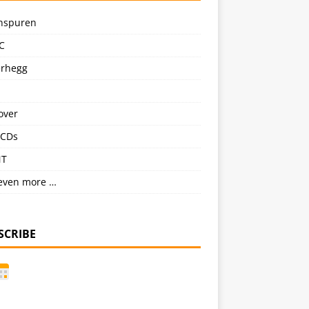
nspuren
C
erhegg
over
CDs
NT
even more …
SCRIBE