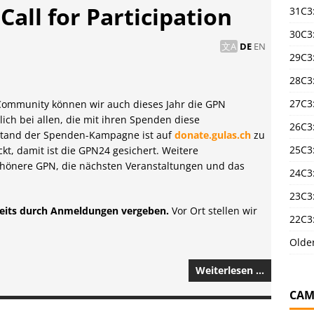
all for Participation
31C3
30C3
DE
EN
29C3
28C3
27C3
Community können wir auch dieses Jahr die GPN
ich bei allen, die mit ihren Spenden diese
26C3
 Stand der Spenden-Kampagne ist auf
donate.gulas.ch
zu
25C3:
kt, damit ist die GPN24 gesichert. Weitere
chönere GPN, die nächsten Veranstaltungen und das
24C3:
23C3:
bereits durch Anmeldungen vergeben.
Vor Ort stellen wir
22C3:
Olde
Weiterlesen …
CAM