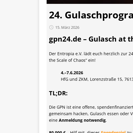
24. Gulaschprog
15. März 2026
gpn24.de – Gulasch at t
Der Entropia e.V. lädt euch herzlich zur 2
the Scale of Chaos“ ein!
4.–7.6.2026
HfG und ZKM, Lorenzstraße 15, 76
TL;DR:
Die GPN ist eine offene, spendenfinanzie
gemeinsam hacken, Gulasch essen oder Vor
eine
Anmeldung notwendig
.
80.000 €
– Hilf mit, dieses
Spendenziel
zu 