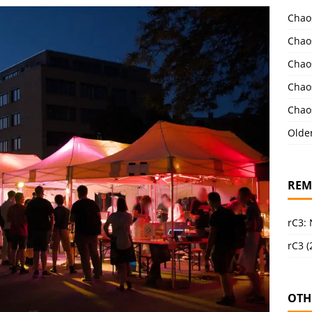
Chao
Chao
Chao
Chao
Chao
Olde
REM
rC3:
rC3 (
OTH