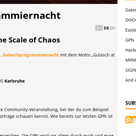
Date
rammiernacht
DiVO
DE
EN
East
he Scale of Chaos
GPN
Hack
4.
Gulaschprogrammiernacht
mit dem Motto „Gulasch at
MRM
SIGI
And 
135
Karlsruhe
SUB
rte Community-Veranstaltung, bei der du zum Beispiel
träge schauen kannst. Wie bereits zur letzten GPN ist
erreichen. Die GPN wird vor allem durch euch und eure