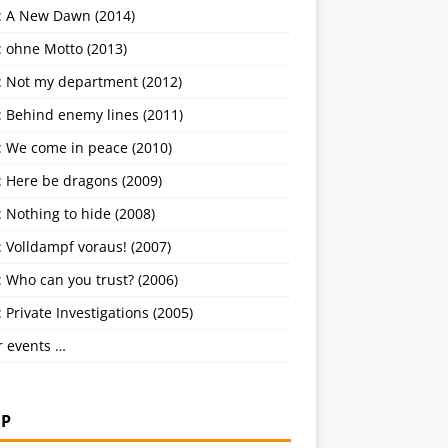
: A New Dawn (2014)
: ohne Motto (2013)
: Not my department (2012)
: Behind enemy lines (2011)
: We come in peace (2010)
: Here be dragons (2009)
 Nothing to hide (2008)
 Volldampf voraus! (2007)
 Who can you trust? (2006)
 Private Investigations (2005)
r events …
P