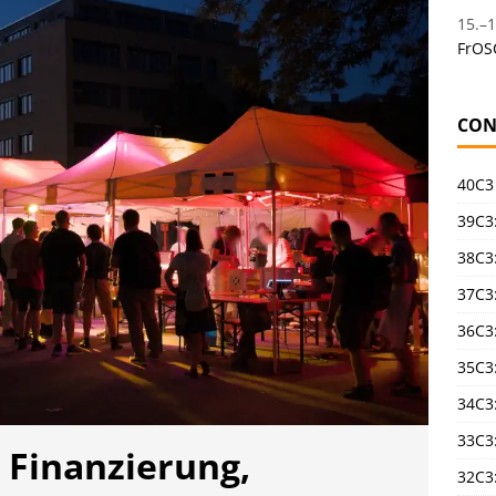
15.
–
1
FrOS
CON
40C3
39C3:
38C3:
37C3:
36C3
35C3
34C3:
33C3
 Finanzierung,
32C3