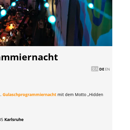
rammiernacht
DE
EN
3.
Gulaschprogrammiernacht
mit dem Motto „Hidden
135
Karlsruhe