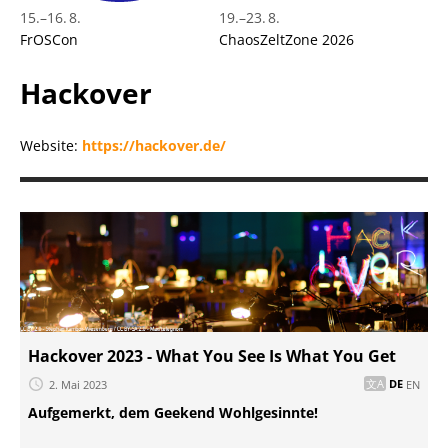
15.
–
16. 8.
19.
–
23. 8.
FrOSCon
ChaosZeltZone 2026
Hackover
Website:
https://hackover.de/
Hackover 2023 - What You See Is What You Get
2. Mai 2023
DE
EN
Aufgemerkt, dem Geekend Wohlgesinnte!