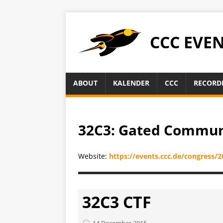
CCC EVE
ABOUT
KALENDER
CCC
RECORD
32C3: Gated Communi
Website:
https://events.ccc.de/congress/2
32C3 CTF
14 December 2015