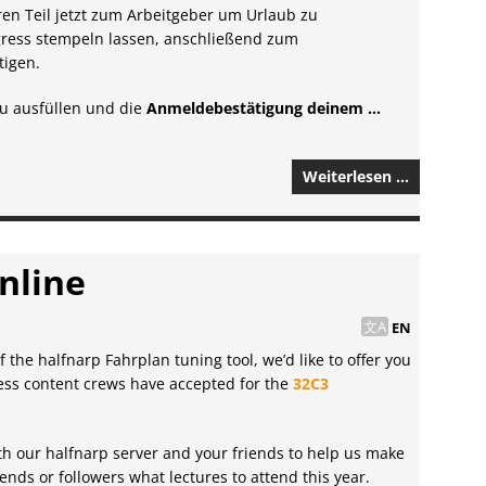
ren Teil jetzt zum Arbeitgeber um Urlaub zu
gress stempeln lassen, anschließend zum
tigen.
du ausfüllen und die
Anmeldebestätigung deinem …
Weiterlesen …
online
EN
f the halfnarp Fahrplan tuning tool, we’d like to offer you
tless content crews have accepted for the
32C3
h our halfnarp server and your friends to help us make
ends or followers what lectures to attend this year.