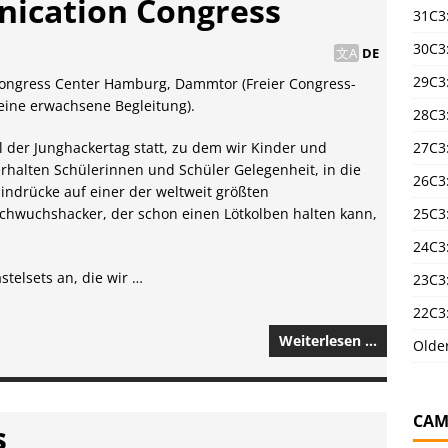
ication Congress
31C3
30C3
DE
29C3
 Congress Center Hamburg, Dammtor (Freier Congress-
 eine erwachsene Begleitung).
28C3
l der Junghackertag statt, zu dem wir Kinder und
27C3
rhalten Schülerinnen und Schüler Gelegenheit, in die
26C3
indrücke auf einer der weltweit größten
hwuchshacker, der schon einen Lötkolben halten kann,
25C3:
24C3:
telsets an, die wir …
23C3:
22C3:
Weiterlesen …
Olde
CAM
s