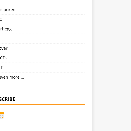
nspuren
C
erhegg
over
CDs
NT
even more …
SCRIBE