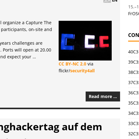
15.
–
1
FrOS
ll organize a Capture The
 participants, on-site and
CON
 years challenges are
. Ports will open at 20.00
40C3
and expect your …
39C3:
CC BY-NC 2.0
via
flickr/
security4all
38C3:
37C3:
36C3
Read more …
35C3
34C3:
nghackertag auf dem
33C3
32C3