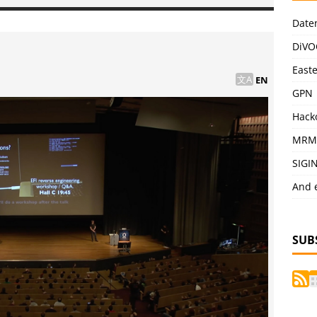
Date
DiVO
East
EN
GPN
Hack
MRM
SIGI
And 
SUB