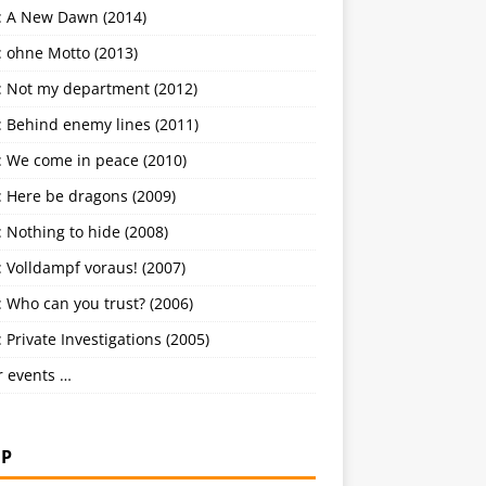
: A New Dawn (2014)
: ohne Motto (2013)
: Not my department (2012)
: Behind enemy lines (2011)
: We come in peace (2010)
: Here be dragons (2009)
 Nothing to hide (2008)
 Volldampf voraus! (2007)
 Who can you trust? (2006)
 Private Investigations (2005)
r events …
P