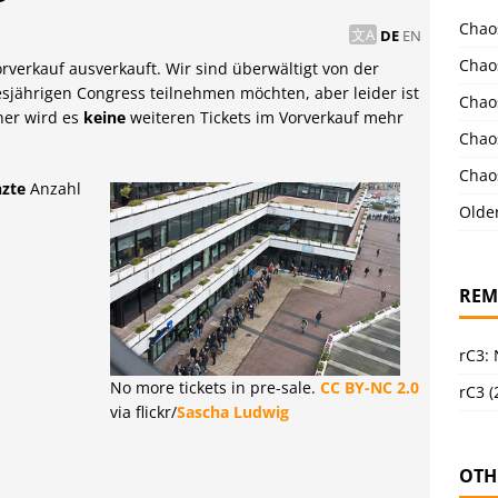
Chao
DE
EN
Chao
rverkauf ausverkauft. Wir sind überwältigt von der
jährigen Congress teilnehmen möchten, aber leider ist
Chao
her wird es
keine
weiteren Tickets im Vorverkauf mehr
Chao
Chao
nzte
Anzahl
Olde
REM
rC3:
No more tickets in pre-sale.
CC BY-NC 2.0
rC3 (
via flickr/
Sascha Ludwig
OTH