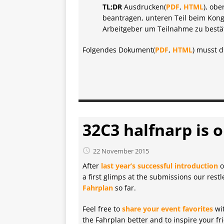
TL;DR
Ausdrucken(
PDF
,
HTML
), obe
beantragen, unteren Teil beim Kon
Arbeitgeber um Teilnahme zu bestä
Folgendes Dokument(
PDF
,
HTML
) musst 
32C3 halfnarp is 
22 November 2015
After
last year’s successful introduction
o
a first glimps at the submissions our res
Fahrplan
so far.
Feel free to
share your event favorites
wit
the Fahrplan better and to inspire your fri