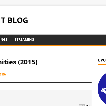
NT BLOG
INGS
STREAMING
ties (2015)
UPC
015/
EN