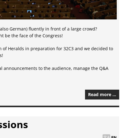
also German) fluently in front of a large crowd?
ht be the face of the Congress!
m of Heralds in preparation for 32C3 and we decided to
s!
ral announcements to the audience, manage the Q&A
Read more …
ssions
EN