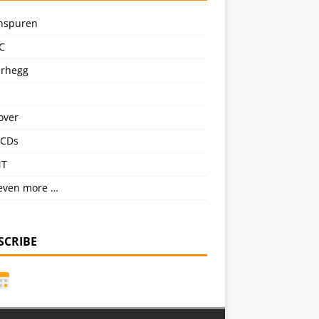
nspuren
C
erhegg
over
CDs
NT
even more …
SCRIBE