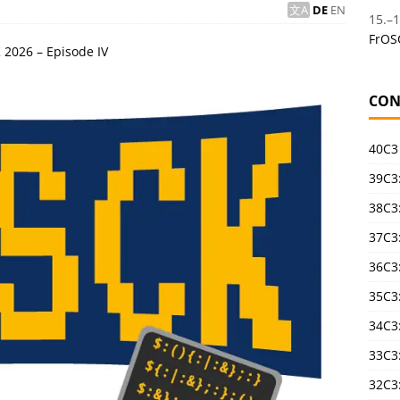
DE
EN
15.
–
1
FrOS
 2026 – Episode IV
CON
40C3
39C3:
38C3:
37C3:
36C3
35C3
34C3:
33C3
32C3