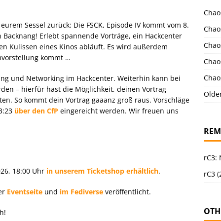
Chao
 eurem Sessel zurück: Die FSCK, Episode IV kommt vom 8.
Chao
n Backnang! Erlebt spannende Vorträge, ein Hackcenter
Chao
den Kulissen eines Kinos abläuft. Es wird außerdem
lmvorstellung kommt …
Chao
Chao
king und Networking im Hackcenter. Weiterhin kann bei
en – hierfür hast die Möglichkeit, deinen Vortrag
Olde
lten. So kommt dein Vortrag gaaanz groß raus. Vorschläge
23:23
über den CfP
eingereicht werden. Wir freuen uns
REM
rC3:
026, 18:00 Uhr
in unserem Ticketshop erhältlich
.
rC3 (
er
Eventseite
und
im Fediverse
veröffentlicht.
OTH
h!