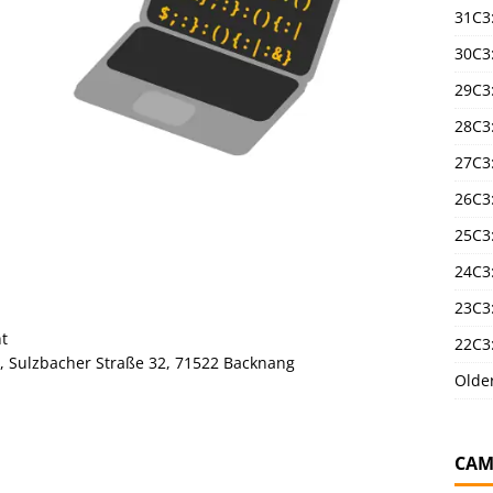
31C3
30C3
29C3
28C3
27C3
26C3
25C3:
24C3:
23C3:
t
22C3:
, Sulzbacher Straße 32, 71522 Backnang
Olde
CAM