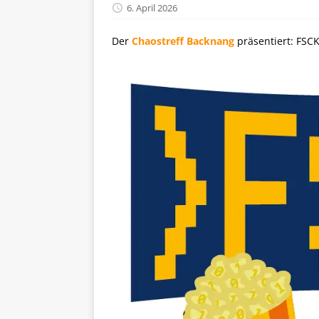
6. April 2026
Der
Chaostreff Backnang
präsentiert: FSCK