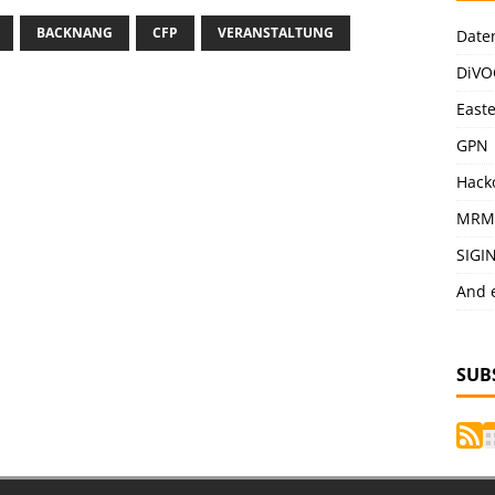
BACKNANG
CFP
VERANSTALTUNG
Date
DiVO
East
GPN
Hack
MRM
SIGI
And 
SUB