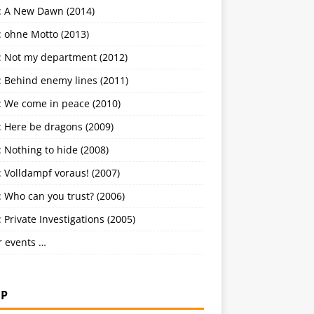
: A New Dawn (2014)
: ohne Motto (2013)
: Not my department (2012)
: Behind enemy lines (2011)
: We come in peace (2010)
: Here be dragons (2009)
 Nothing to hide (2008)
 Volldampf voraus! (2007)
 Who can you trust? (2006)
 Private Investigations (2005)
r events …
P