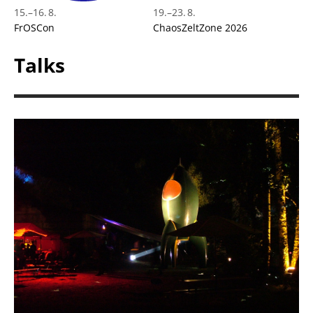
15.
–
16. 8.
19.
–
23. 8.
FrOSCon
ChaosZeltZone 2026
Talks