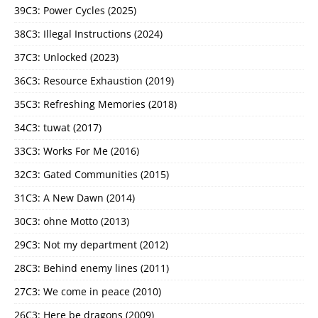
39C3: Power Cycles (2025)
38C3: Illegal Instructions (2024)
37C3: Unlocked (2023)
36C3: Resource Exhaustion (2019)
35C3: Refreshing Memories (2018)
34C3: tuwat (2017)
33C3: Works For Me (2016)
32C3: Gated Communities (2015)
31C3: A New Dawn (2014)
30C3: ohne Motto (2013)
29C3: Not my department (2012)
28C3: Behind enemy lines (2011)
27C3: We come in peace (2010)
26C3: Here be dragons (2009)