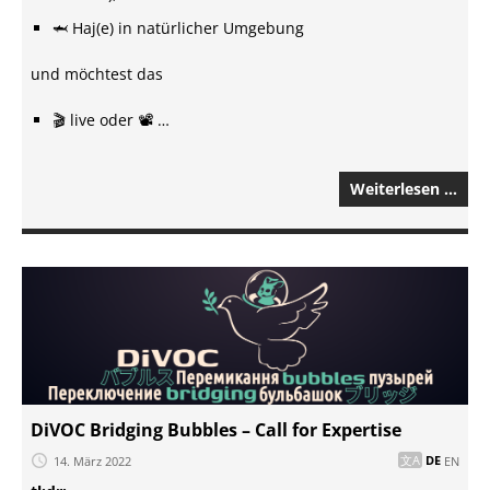
🦈 Haj(e) in natürlicher Umgebung
und möchtest das
🎬 live oder 📽️ …
Weiterlesen …
DiVOC Bridging Bubbles – Call for Expertise
14. März 2022
DE
EN