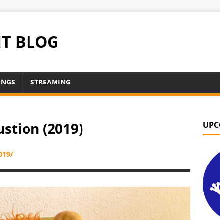
NT BLOG
INGS
STREAMING
stion (2019)
UPC
019/