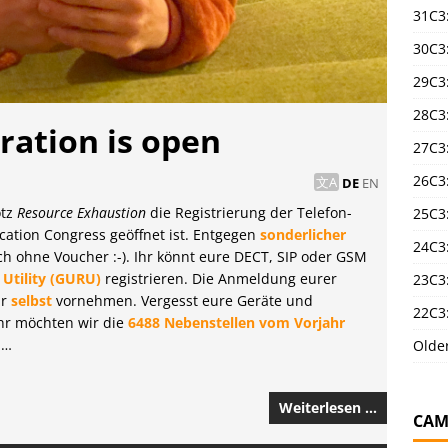
31C3
30C3
29C3
28C3
ration is open
27C3
26C3
DE
EN
otz
Resource Exhaustion
die Registrierung der Telefon-
25C3:
ation Congress geöffnet ist. Entgegen
sonderlicher
24C3:
h ohne Voucher :-). Ihr könnt eure DECT, SIP oder GSM
 Utility (GURU)
registrieren. Die Anmeldung eurer
23C3:
hr
selbst
vornehmen. Vergesst eure Geräte und
22C3:
ahr möchten wir die
6488 Nebenstellen vom Vorjahr
 …
Olde
Weiterlesen …
CAM