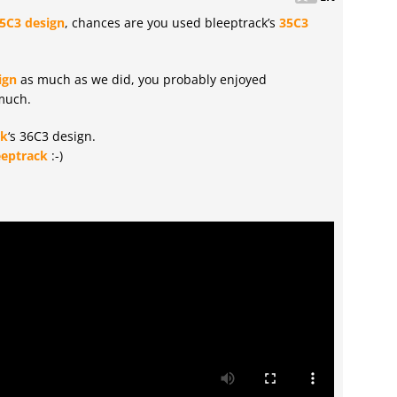
5C3 design
, chances are you used bleeptrack’s
35C3
ign
as much as we did, you probably enjoyed
much.
ck
‘s 36C3 design.
eeptrack
:-)