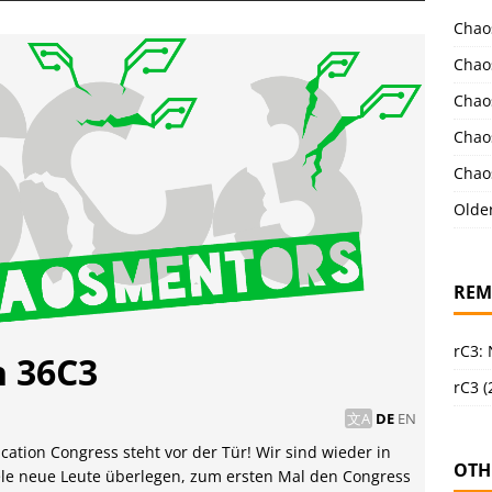
Chao
Chao
Chao
Chao
Chao
Olde
REM
rC3:
n 36C3
rC3 (
DE
EN
ation Congress steht vor der Tür! Wir sind wieder in
OTH
ele neue Leute überlegen, zum ersten Mal den Congress