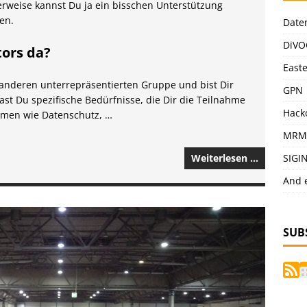
rweise kannst Du ja ein bisschen Unterstützung
en.
Date
DiVO
tors da?
East
r anderen unterrepräsentierten Gruppe und bist Dir
GPN
ast Du spezifische Bedürfnisse, die Dir die Teilnahme
Hack
hemen wie Datenschutz, …
MRM
Weiterlesen …
SIGI
And 
SUB