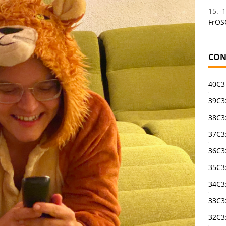
15.
–
1
FrOS
CON
40C3
39C3:
38C3:
37C3:
36C3
35C3
34C3:
33C3
32C3