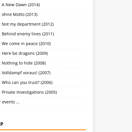
: A New Dawn (2014)
: ohne Motto (2013)
: Not my department (2012)
: Behind enemy lines (2011)
: We come in peace (2010)
: Here be dragons (2009)
 Nothing to hide (2008)
 Volldampf voraus! (2007)
 Who can you trust? (2006)
 Private Investigations (2005)
r events …
P