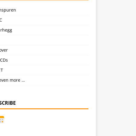
nspuren
C
erhegg
over
CDs
NT
even more …
SCRIBE