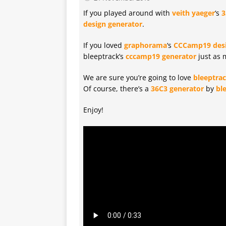
If you played around with
veith yaeger
‘s
3
design generator
.
If you loved
graphorama
‘s
CCCamp19 des
bleeptrack’s
cccamp19 generator
just as 
We are sure you’re going to love
bleeptra
Of course, there’s a
36C3 generator
by
bl
Enjoy!