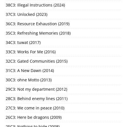
38C3: Illegal Instructions (2024)
37C3: Unlocked (2023)
36C3: Resource Exhaustion (2019)
35C3: Refreshing Memories (2018)
34C3: tuwat (2017)
33C3: Works For Me (2016)
32C3: Gated Communities (2015)
31C3: A New Dawn (2014)
30C3: ohne Motto (2013)
29C3: Not my department (2012)
28C3: Behind enemy lines (2011)
27C3: We come in peace (2010)
26C3: Here be dragons (2009)
25C3: Nothing to hide (2008)