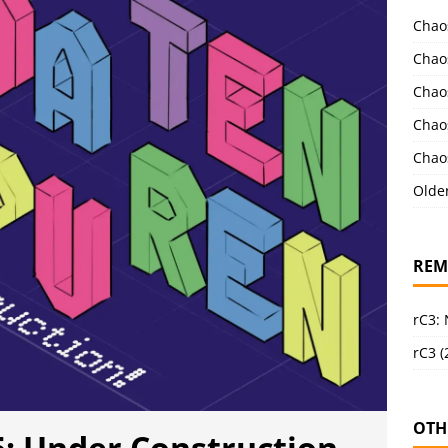
Chao
Chao
Chao
Chao
Chao
Olde
REM
rC3:
rC3 (
OTH
: Under Construction