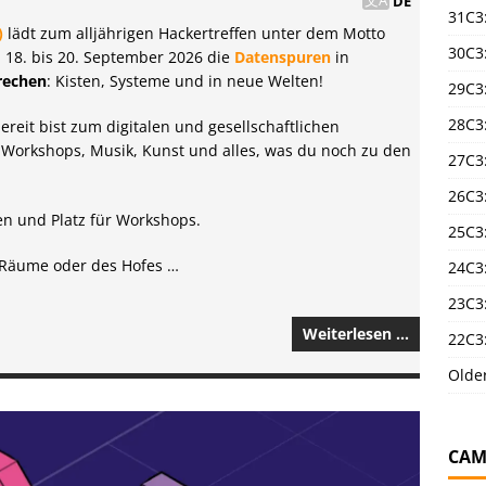
DE
31C3
)
lädt zum alljährigen Hackertreffen unter dem Motto
30C3
 18. bis 20. September 2026 die
Datenspuren
in
rechen
: Kisten, Systeme und in neue Welten!
29C3
28C3
reit bist zum digitalen und gesellschaftlichen
 Workshops, Musik, Kunst und alles, was du noch zu den
27C3
26C3
en und Platz für Workshops.
25C3:
 Räume oder des Hofes …
24C3:
23C3:
Weiterlesen …
22C3:
Olde
CAM