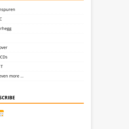
nspuren
C
erhegg
over
CDs
NT
even more …
SCRIBE