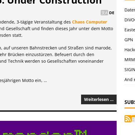
Date
DE
DiVO
findende, 3-tägige Veranstaltung des
Chaos Computer
d Gesellschaft und finden dieses Jahr unter dem Motto
East
sden statt.
GPN
en, auf unseren Bahnstrecken und Straßen sind marode,
Hack
ehr Brücken einzustürzen. Befeuert durch den
MRM
 und Technik werden so Gesellschaften voneinander
SIGI
And 
esjährigen Motto ein, …
Weiterlesen …
SUB