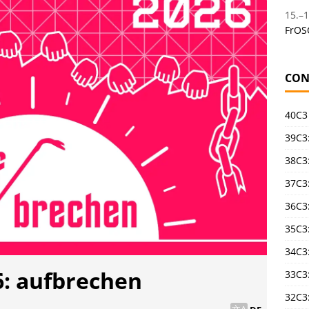
15.
–
1
FrOS
CON
40C3
39C3:
38C3:
37C3:
36C3
35C3
34C3:
: aufbrechen
33C3
32C3