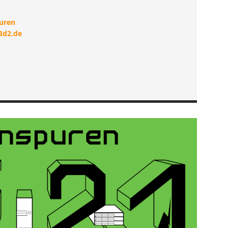
puren
c3d2.de