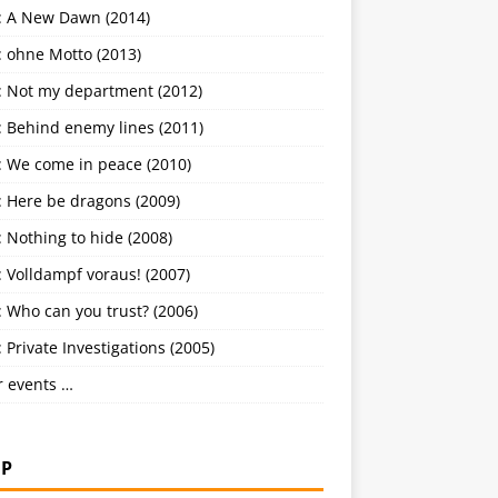
: A New Dawn (2014)
: ohne Motto (2013)
: Not my department (2012)
: Behind enemy lines (2011)
: We come in peace (2010)
: Here be dragons (2009)
 Nothing to hide (2008)
 Volldampf voraus! (2007)
 Who can you trust? (2006)
 Private Investigations (2005)
r events …
P