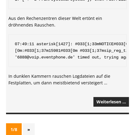
Aus den Rechenzentren dieser Welt ertönt ein
dröhnendes Rauschen.
07:49:11 asterisk[1427]: #033[1;33mNOTICE#033[0m[1
[0m:#033[1;37m15981#033[0m #033[1;37msip_reg_timeo
In dunklen Kammern rauschen Logdateien auf die
Festplatten, um dann meistbietend versteigert …
Weiterlesen …
1/8
»