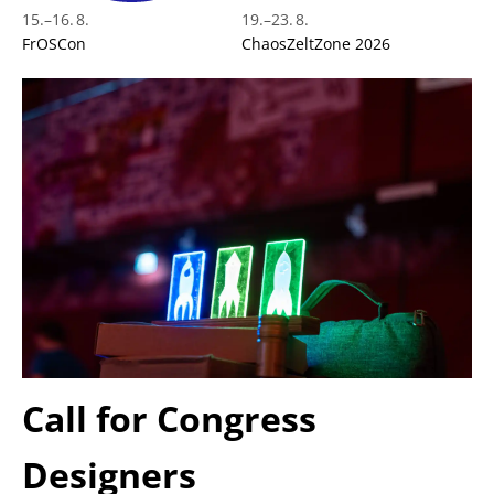
15.
–
16. 8.
19.
–
23. 8.
FrOSCon
ChaosZeltZone 2026
Call for Congress
Designers