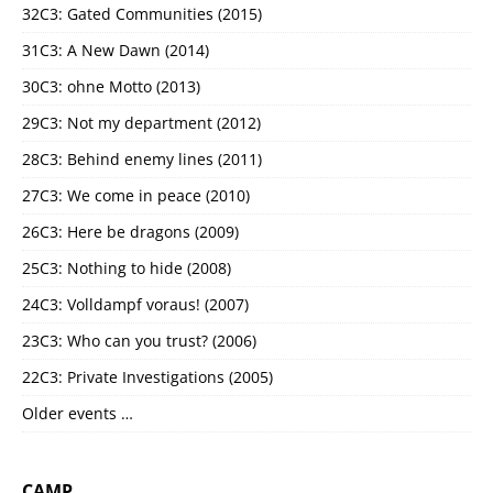
32C3: Gated Communities (2015)
31C3: A New Dawn (2014)
30C3: ohne Motto (2013)
29C3: Not my department (2012)
28C3: Behind enemy lines (2011)
27C3: We come in peace (2010)
26C3: Here be dragons (2009)
25C3: Nothing to hide (2008)
24C3: Volldampf voraus! (2007)
23C3: Who can you trust? (2006)
22C3: Private Investigations (2005)
Older events …
CAMP