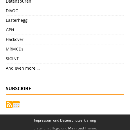
Datenspuren
DiVOC
Easterhegg
GPN
Hackover
MRMCDs
SIGINT
And even more …
SUBSCRIBE
Impressum und Datenschutzerklärung
Erstellt mit
Hugo
und
Mainroad
Theme.