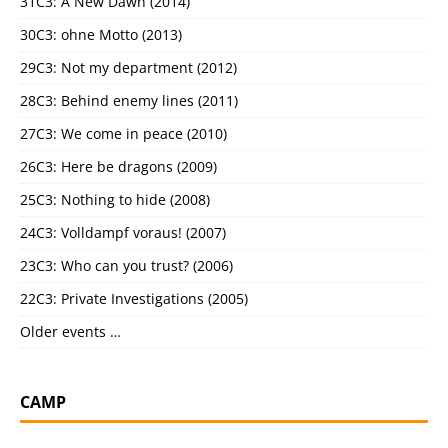
31C3: A New Dawn (2014)
30C3: ohne Motto (2013)
29C3: Not my department (2012)
28C3: Behind enemy lines (2011)
27C3: We come in peace (2010)
26C3: Here be dragons (2009)
25C3: Nothing to hide (2008)
24C3: Volldampf voraus! (2007)
23C3: Who can you trust? (2006)
22C3: Private Investigations (2005)
Older events …
CAMP