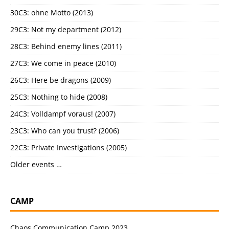
30C3: ohne Motto (2013)
29C3: Not my department (2012)
28C3: Behind enemy lines (2011)
27C3: We come in peace (2010)
26C3: Here be dragons (2009)
25C3: Nothing to hide (2008)
24C3: Volldampf voraus! (2007)
23C3: Who can you trust? (2006)
22C3: Private Investigations (2005)
Older events …
CAMP
Chaos Communication Camp 2023