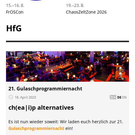
15.
–
16. 8.
19.
–
23. 8.
FrOSCon
ChaosZeltZone 2026
HfG
21. Gulaschprogrammiernacht
18. April 2023
DE
EN
ch(ea|i)p alternatives
Es ist nun wieder soweit: Wir laden euch herzlich zur 21.
Gulaschprogrammiernacht
ein!