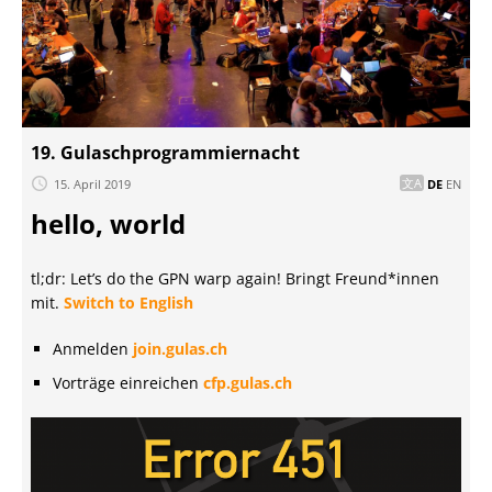
19. Gulaschprogrammiernacht
15. April 2019
DE
EN
hello, world
tl;dr: Let’s do the GPN warp again! Bringt Freund*innen
mit.
Switch to English
Anmelden
join.gulas.ch
Vorträge einreichen
cfp.gulas.ch