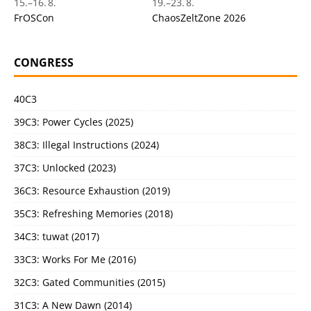
15.
–
16. 8.
19.
–
23. 8.
FrOSCon
ChaosZeltZone 2026
CONGRESS
40C3
39C3: Power Cycles (2025)
38C3: Illegal Instructions (2024)
37C3: Unlocked (2023)
36C3: Resource Exhaustion (2019)
35C3: Refreshing Memories (2018)
34C3: tuwat (2017)
33C3: Works For Me (2016)
32C3: Gated Communities (2015)
31C3: A New Dawn (2014)