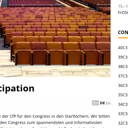
15.
–
1
FrOS
CON
40C3
39C3:
38C3:
37C3:
cipation
36C3
35C3
DE
EN
34C3:
33C3
ht der CfP für den Congress in den Startlöchern. Wir bitten
 den Congress zum spannendsten und informativsten
32C3