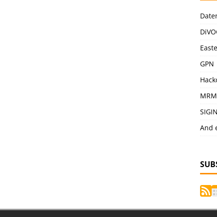
Date
DiVO
East
GPN
Hack
MRM
SIGI
And 
SUB