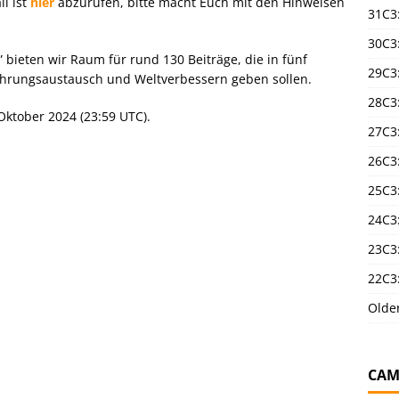
l ist
hier
abzurufen, bitte macht Euch mit den Hinweisen
31C3
30C3
” bieten wir Raum für rund 130 Beiträge, die in fünf
29C3
ahrungsaustausch und Weltverbessern geben sollen.
28C3
Oktober 2024 (23:59 UTC).
27C3
26C3
25C3:
24C3:
23C3:
22C3:
Olde
CAM