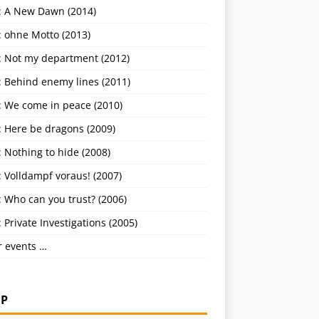
: A New Dawn (2014)
: ohne Motto (2013)
: Not my department (2012)
: Behind enemy lines (2011)
: We come in peace (2010)
: Here be dragons (2009)
 Nothing to hide (2008)
 Volldampf voraus! (2007)
 Who can you trust? (2006)
 Private Investigations (2005)
r events …
P