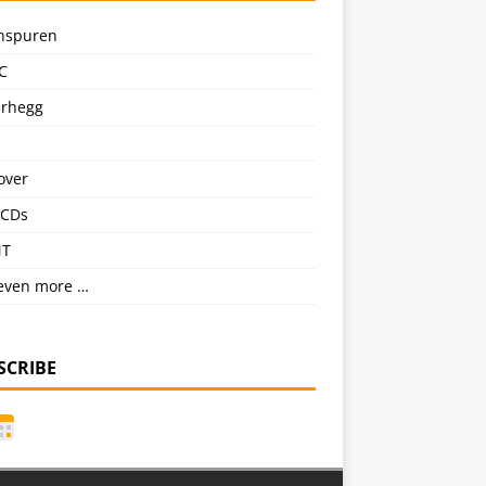
nspuren
C
erhegg
over
CDs
NT
even more …
SCRIBE