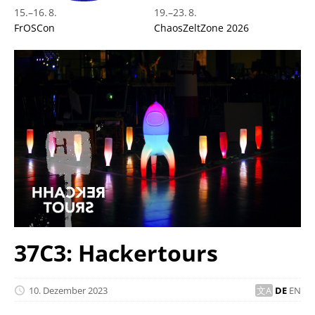
15.
–
16. 8.
19.
–
23. 8.
FrOSCon
ChaosZeltZone 2026
37C3: Hackertours
10. Dezember 2023
DE
EN