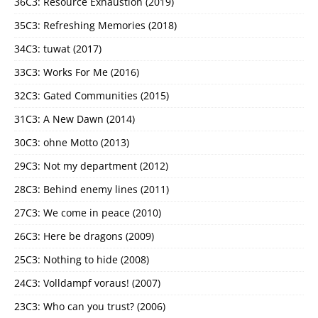
36C3: Resource Exhaustion (2019)
35C3: Refreshing Memories (2018)
34C3: tuwat (2017)
33C3: Works For Me (2016)
32C3: Gated Communities (2015)
31C3: A New Dawn (2014)
30C3: ohne Motto (2013)
29C3: Not my department (2012)
28C3: Behind enemy lines (2011)
27C3: We come in peace (2010)
26C3: Here be dragons (2009)
25C3: Nothing to hide (2008)
24C3: Volldampf voraus! (2007)
23C3: Who can you trust? (2006)