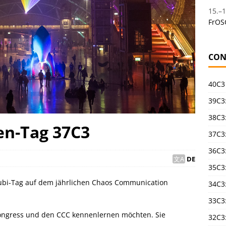
15.
–
1
FrOS
CON
40C3
39C3:
38C3:
en-Tag 37C3
37C3:
36C3
DE
35C3
ubi-Tag auf dem jährlichen Chaos Communication
34C3:
33C3
Congress und den CCC kennenlernen möchten. Sie
32C3