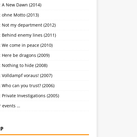
: A New Dawn (2014)
: ohne Motto (2013)
: Not my department (2012)
: Behind enemy lines (2011)
: We come in peace (2010)
: Here be dragons (2009)
 Nothing to hide (2008)
 Volldampf voraus! (2007)
 Who can you trust? (2006)
 Private Investigations (2005)
r events …
P