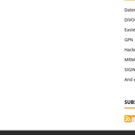
Date
DiVO
East
GPN
Hack
MRM
SIGI
And 
SUB