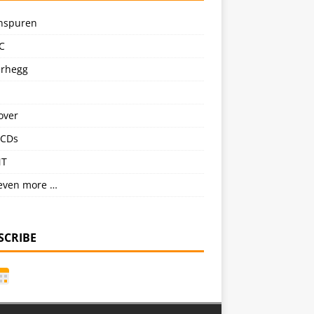
nspuren
C
erhegg
over
CDs
NT
even more …
SCRIBE