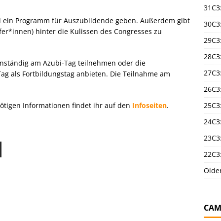
31C3
d ein Programm für Auszubildende geben. Außerdem gibt
30C3
elfer*innen) hinter die Kulissen des Congresses zu
29C3
28C3
nständig am Azubi-Tag teilnehmen oder die
27C3
ag als Fortbildungstag anbieten. Die Teilnahme am
26C3
nötigen Informationen findet ihr auf den
Infoseiten
.
25C3:
24C3:
23C3:
22C3:
Olde
CAM