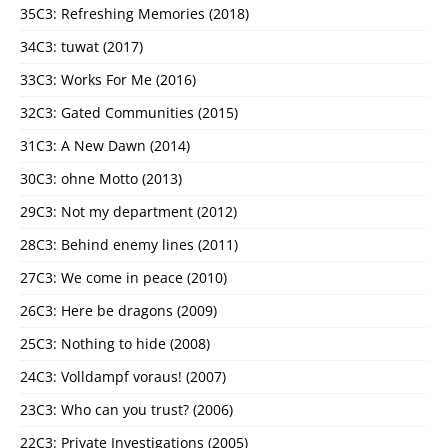
35C3: Refreshing Memories (2018)
34C3: tuwat (2017)
33C3: Works For Me (2016)
32C3: Gated Communities (2015)
31C3: A New Dawn (2014)
30C3: ohne Motto (2013)
29C3: Not my department (2012)
28C3: Behind enemy lines (2011)
27C3: We come in peace (2010)
26C3: Here be dragons (2009)
25C3: Nothing to hide (2008)
24C3: Volldampf voraus! (2007)
23C3: Who can you trust? (2006)
22C3: Private Investigations (2005)