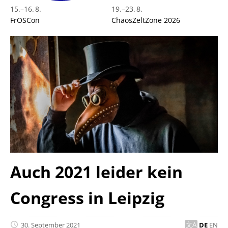
15.
–
16. 8.
19.
–
23. 8.
FrOSCon
ChaosZeltZone 2026
Auch 2021 leider kein
Congress in Leipzig
30. September 2021
DE
EN