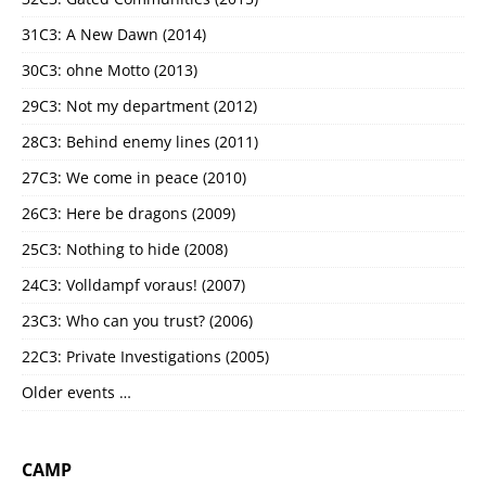
31C3: A New Dawn (2014)
30C3: ohne Motto (2013)
29C3: Not my department (2012)
28C3: Behind enemy lines (2011)
27C3: We come in peace (2010)
26C3: Here be dragons (2009)
25C3: Nothing to hide (2008)
24C3: Volldampf voraus! (2007)
23C3: Who can you trust? (2006)
22C3: Private Investigations (2005)
Older events …
CAMP