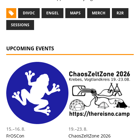
DIVOC
ENGEL
MAPS
MERCH
R2R
SESSIONS
UPCOMING EVENTS
15.
–
16. 8.
19.
–
23. 8.
FrOSCon
ChaosZeltZone 2026