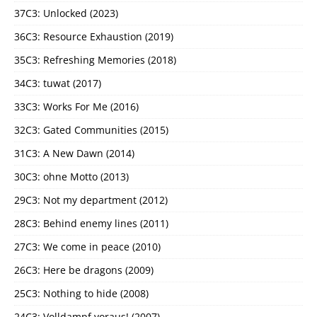
37C3: Unlocked (2023)
36C3: Resource Exhaustion (2019)
35C3: Refreshing Memories (2018)
34C3: tuwat (2017)
33C3: Works For Me (2016)
32C3: Gated Communities (2015)
31C3: A New Dawn (2014)
30C3: ohne Motto (2013)
29C3: Not my department (2012)
28C3: Behind enemy lines (2011)
27C3: We come in peace (2010)
26C3: Here be dragons (2009)
25C3: Nothing to hide (2008)
24C3: Volldampf voraus! (2007)