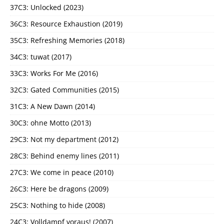
37C3: Unlocked (2023)
36C3: Resource Exhaustion (2019)
35C3: Refreshing Memories (2018)
34C3: tuwat (2017)
33C3: Works For Me (2016)
32C3: Gated Communities (2015)
31C3: A New Dawn (2014)
30C3: ohne Motto (2013)
29C3: Not my department (2012)
28C3: Behind enemy lines (2011)
27C3: We come in peace (2010)
26C3: Here be dragons (2009)
25C3: Nothing to hide (2008)
24C3: Volldampf voraus! (2007)