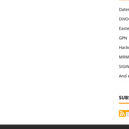
Date
DiVO
East
GPN
Hack
MRM
SIGI
And 
SUB