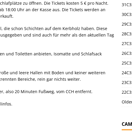
hlafplätze zu öffnen. Die Tickets kosten 5 € pro Nacht.
31C3
 ab 18:00 Uhr an der Kasse aus. Die Tickets werden an
30C3
rkauft.
29C3
el, die schon Schichten auf dem Kerbholz haben. Diese
28C3
usgegeben und sind auch für mehr als den aktuellen Tag
27C3
26C3
n und Toiletten anbieten, Isomatte und Schlafsack
25C3:
24C3:
große und leere Hallen mit Boden und keiner weiteren
ennten Bereiche, rein gar nichts weiter.
23C3:
ter, also 20 Minuten Fußweg, vom CCH entfernt.
22C3:
Olde
linfos.
CAM