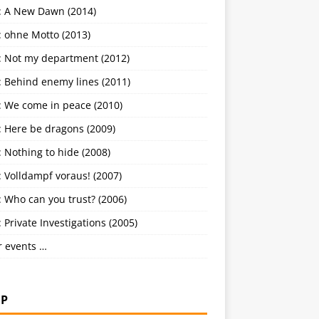
: A New Dawn (2014)
: ohne Motto (2013)
: Not my department (2012)
: Behind enemy lines (2011)
: We come in peace (2010)
: Here be dragons (2009)
 Nothing to hide (2008)
 Volldampf voraus! (2007)
 Who can you trust? (2006)
 Private Investigations (2005)
r events …
P