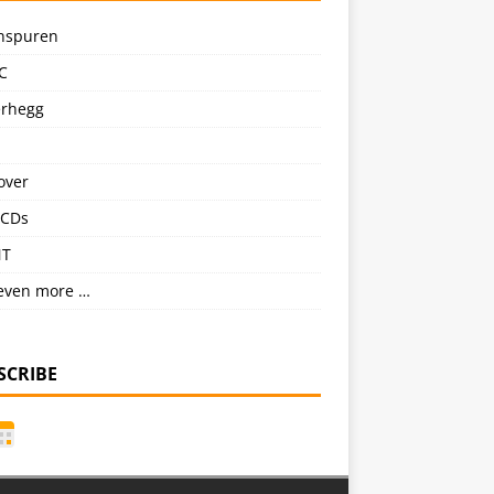
nspuren
C
erhegg
over
CDs
NT
even more …
SCRIBE