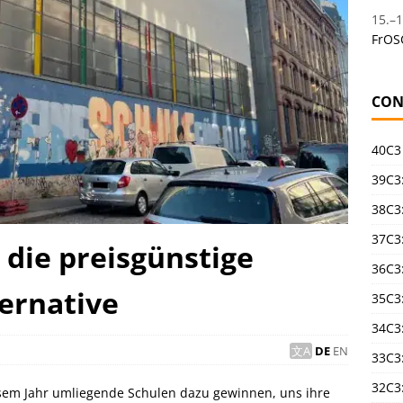
15.
–
1
FrOS
CON
40C3
39C3:
38C3:
37C3:
 die preisgünstige
36C3
ernative
35C3
34C3:
DE
EN
33C3
32C3
esem Jahr umliegende Schulen dazu gewinnen, uns ihre