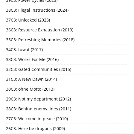
39C3: Power Cycles (2025)
38C3: Illegal Instructions (2024)
37C3: Unlocked (2023)
36C3: Resource Exhaustion (2019)
35C3: Refreshing Memories (2018)
34C3: tuwat (2017)
33C3: Works For Me (2016)
32C3: Gated Communities (2015)
31C3: A New Dawn (2014)
30C3: ohne Motto (2013)
29C3: Not my department (2012)
28C3: Behind enemy lines (2011)
27C3: We come in peace (2010)
26C3: Here be dragons (2009)