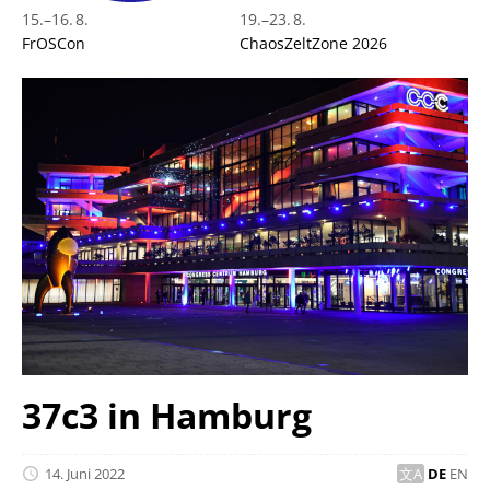
15.
–
16. 8.
19.
–
23. 8.
FrOSCon
ChaosZeltZone 2026
37c3 in Hamburg
14. Juni 2022
DE
EN