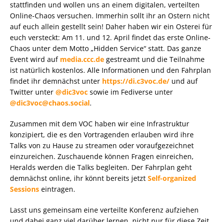
stattfinden und wollen uns an einem digitalen, verteilten
Online-Chaos versuchen. Immerhin sollt ihr an Ostern nicht
auf euch allein gestellt sein! Daher haben wir ein Osterei für
euch versteckt: Am 11. und 12. April findet das erste Online-
Chaos unter dem Motto „Hidden Service“ statt. Das ganze
Event wird auf
media.ccc.de
gestreamt und die Teilnahme
ist natürlich kostenlos. Alle Informationen und den Fahrplan
findet ihr demnächst unter
https://di.c3voc.de/
und auf
Twitter unter
@dic3voc
sowie im Fediverse unter
@dic3voc@chaos.social
.
Zusammen mit dem VOC haben wir eine Infrastruktur
konzipiert, die es den Vortragenden erlauben wird ihre
Talks von zu Hause zu streamen oder voraufgezeichnet
einzureichen. Zuschauende können Fragen einreichen,
Heralds werden die Talks begleiten. Der Fahrplan geht
demnächst online, ihr könnt bereits jetzt
Self-organized
Sessions
eintragen.
Lasst uns gemeinsam eine verteilte Konferenz aufziehen
und dabei ganz viel darüber lernen, nicht nur für diese Zeit,