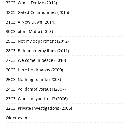
33C3: Works For Me (2016)
32C3: Gated Communities (2015)
31C3: A New Dawn (2014)
30C3: ohne Motto (2013)
29C3: Not my department (2012)
28C3: Behind enemy lines (2011)
27C3: We come in peace (2010)
26C3: Here be dragons (2009)
25C3: Nothing to hide (2008)
24C3: Volldampf voraus! (2007)
23C3: Who can you trust? (2006)
22C3: Private Investigations (2005)
Older events …