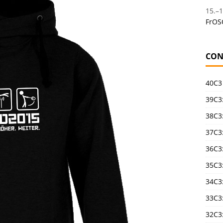
15.
–
1
FrOS
CON
40C3
39C3:
38C3:
37C3:
36C3
35C3
34C3:
33C3
32C3