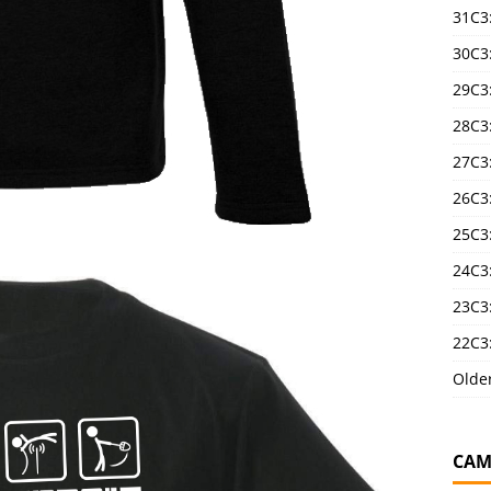
31C3
30C3
29C3
28C3
27C3
26C3
25C3:
24C3:
23C3:
22C3:
Olde
CAM