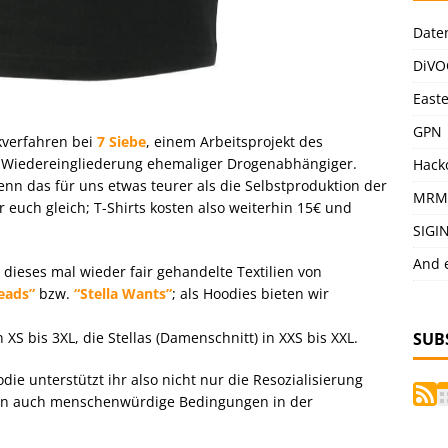
Date
DiVO
East
GPN
kverfahren bei
7 Siebe
, einem Arbeitsprojekt des
en Wiedereingliederung ehemaliger Drogenabhängiger.
Hack
enn das für uns etwas teurer als die Selbstproduktion der
MRM
r euch gleich; T-Shirts kosten also weiterhin 15€ und
SIGI
And 
dieses mal wieder fair gehandelte Textilien von
eads”
bzw.
“Stella Wants”
; als Hoodies bieten wir
n XS bis 3XL, die Stellas (Damenschnitt) in XXS bis XXL.
SUB
ie unterstützt ihr also nicht nur die Resozialisierung
n auch menschenwürdige Bedingungen in der