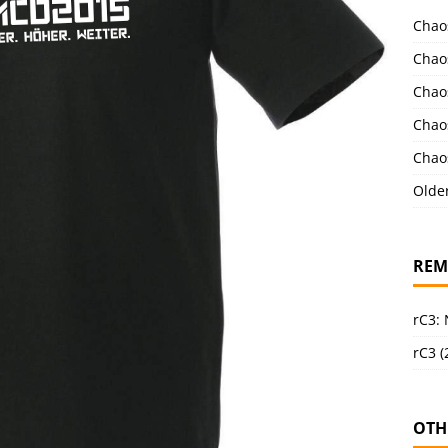
Chao
Chao
Chao
Chao
Chao
Olde
REM
rC3:
rC3 (
OTH