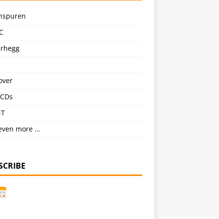
nspuren
C
erhegg
over
CDs
NT
even more …
SCRIBE