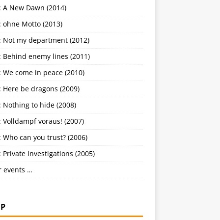
: A New Dawn (2014)
: ohne Motto (2013)
: Not my department (2012)
: Behind enemy lines (2011)
: We come in peace (2010)
: Here be dragons (2009)
 Nothing to hide (2008)
 Volldampf voraus! (2007)
 Who can you trust? (2006)
 Private Investigations (2005)
r events …
P