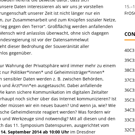
nsere Daten interessieren als wir uns je vorstellen
15.
–
1
ungenschaft unserer Zeit ist nicht länger nur ein
FrOS
en, zur Zusammenarbeit und zum Knüpfen sozialer Netze,
rieg gegen den Terror“. Großflächig werden anfallenden
 Mensch wird anlasslos überwacht, ohne sich dagegen
CON
undesregierung ist vor der Datensammelwut
eht dieser Bedrohung der Souveränität aller
40C3
nlos gegenüber.
39C3:
e zur Wahrung der Privatsphäre wird immer mehr zu einem
38C3:
cht nur Politiker*innen* und Geheimnisträger*innen*
 sensibler Daten werden z. B. zwischen Behörden,
37C3:
 und Ärzt*inn*en ausgetauscht. Dabei anfallende
36C3
ie kann sichere Kommunikation im digitalen Zeitalter
haupt noch sicher über das Internet kommunizieren? Ist
35C3
 oder müssen wir ein neues bauen? Und wenn ja, wie? Wie
34C3:
ische Geheimdienste reagiert werden? Was fordern wir
n und Werkzeuge sind notwendig? Mit all diesen und den
33C3
ch das 11. Symposium Datenspuren, ausgerichtet vom
32C3
 14. September 2014 ab 10:00 Uhr
im Dresdner