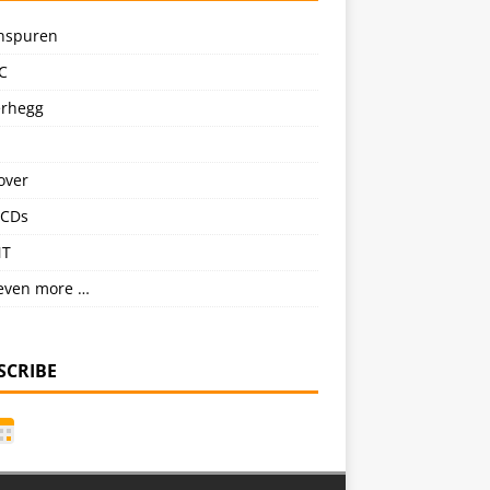
nspuren
C
erhegg
over
CDs
NT
even more …
SCRIBE