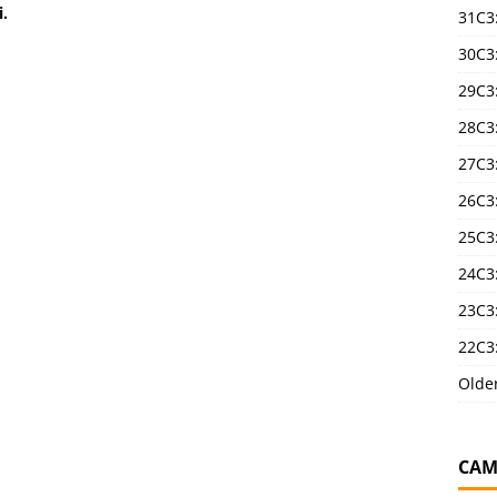
i.
31C3
30C3
29C3
28C3
27C3
26C3
25C3:
24C3:
23C3:
22C3:
Olde
CAM