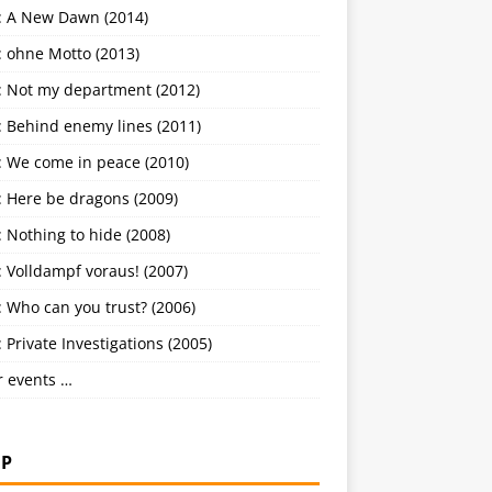
: A New Dawn (2014)
: ohne Motto (2013)
: Not my department (2012)
: Behind enemy lines (2011)
: We come in peace (2010)
: Here be dragons (2009)
 Nothing to hide (2008)
 Volldampf voraus! (2007)
 Who can you trust? (2006)
 Private Investigations (2005)
r events …
P