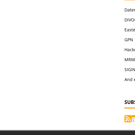
Date
DiVO
East
GPN
Hack
MRM
SIGI
And 
SUB