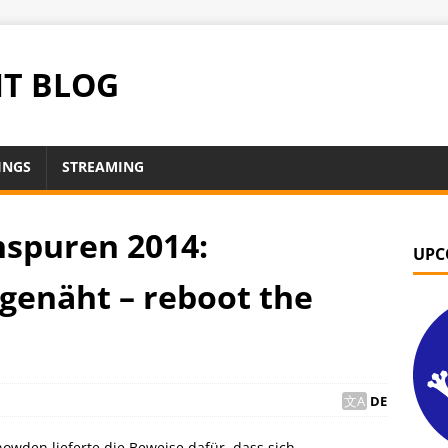
NT BLOG
INGS
STREAMING
nspuren 2014:
UPC
genäht – reboot the
DE
owden lieferte die Beweise dafür, dass sich