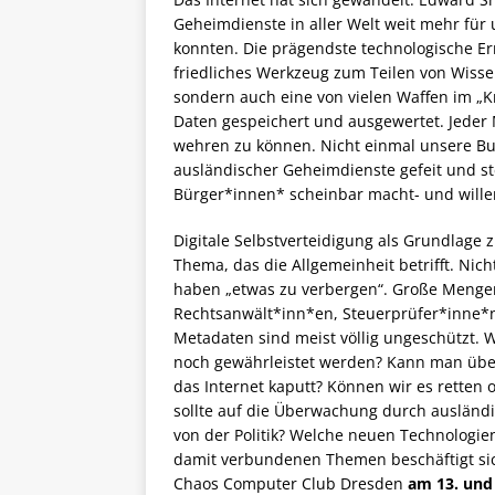
Geheimdienste in aller Welt weit mehr für u
konnten. Die prägendste technologische Err
friedliches Werkzeug zum Teilen von Wiss
sondern auch eine von vielen Waffen im „K
Daten gespeichert und ausgewertet. Jeder
wehren zu können. Nicht einmal unsere B
ausländischer Geheimdienste gefeit und st
Bürger*innen* scheinbar macht- und wille
Digitale Selbstverteidigung als Grundlag
Thema, das die Allgemeinheit betrifft. Ni
haben „etwas zu verbergen“. Große Mengen
Rechtsanwält*inn*en, Steuerprüfer*inne*n
Metadaten sind meist völlig ungeschützt. W
noch gewährleistet werden? Kann man über
das Internet kaputt? Können wir es retten
sollte auf die Überwachung durch ausländ
von der Politik? Welche neuen Technologie
damit verbundenen Themen beschäftigt si
Chaos Computer Club Dresden
am 13. und