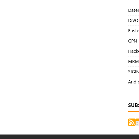
Date
DiVO
East
GPN
Hack
MRM
SIGI
And 
SUB