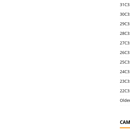
31C3
30C3
29C3
28C3
27C3
26C3
25C3:
24C3:
23C3:
22C3:
Olde
CAM