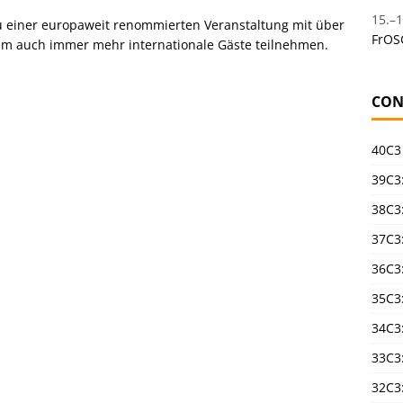
15.
–
1
zu einer europaweit renommierten Veranstaltung mit über
FrOS
dem auch immer mehr internationale Gäste teilnehmen.
CON
40C3
39C3:
38C3:
37C3:
36C3
35C3
34C3:
33C3
32C3