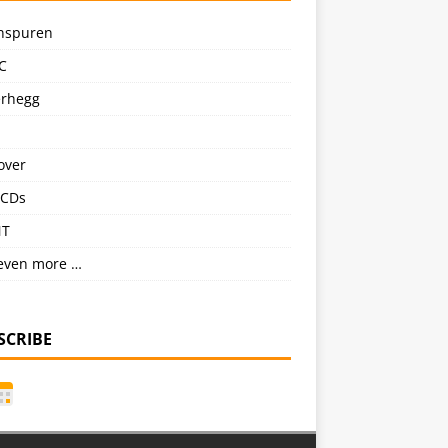
nspuren
C
erhegg
over
CDs
NT
even more …
SCRIBE