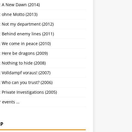
: A New Dawn (2014)
: ohne Motto (2013)
: Not my department (2012)
: Behind enemy lines (2011)
: We come in peace (2010)
: Here be dragons (2009)
 Nothing to hide (2008)
 Volldampf voraus! (2007)
 Who can you trust? (2006)
 Private Investigations (2005)
r events …
P