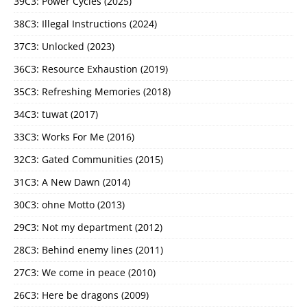
39C3: Power Cycles (2025)
38C3: Illegal Instructions (2024)
37C3: Unlocked (2023)
36C3: Resource Exhaustion (2019)
35C3: Refreshing Memories (2018)
34C3: tuwat (2017)
33C3: Works For Me (2016)
32C3: Gated Communities (2015)
31C3: A New Dawn (2014)
30C3: ohne Motto (2013)
29C3: Not my department (2012)
28C3: Behind enemy lines (2011)
27C3: We come in peace (2010)
26C3: Here be dragons (2009)