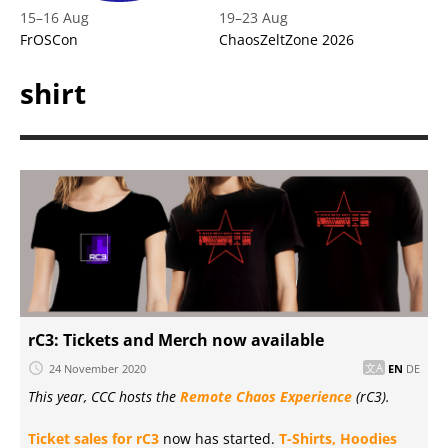
15
–
16 Aug
19
–
23 Aug
FrOSCon
ChaosZeltZone 2026
shirt
rC3: Tickets and Merch now available
24 November 2020
EN
DE
This year, CCC hosts the
Remote Chaos Experience
(rC3).
Ticket sales for rC3
now has started.
T-Shirts, Hoodies