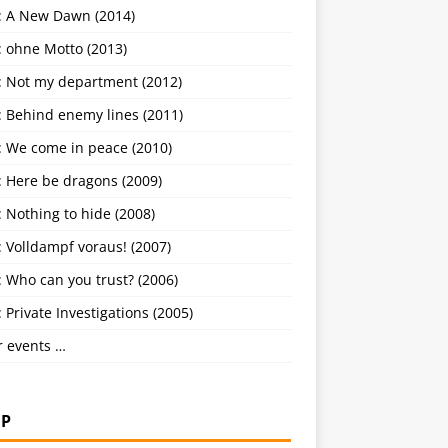
: A New Dawn (2014)
: ohne Motto (2013)
: Not my department (2012)
: Behind enemy lines (2011)
: We come in peace (2010)
: Here be dragons (2009)
 Nothing to hide (2008)
 Volldampf voraus! (2007)
 Who can you trust? (2006)
 Private Investigations (2005)
r events …
P