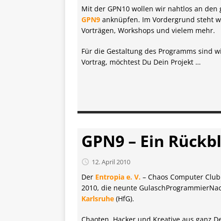
Mit der GPN10 wollen wir nahtlos an den 
GPN9
anknüpfen. Im Vordergrund steht wi
Vorträgen, Workshops und vielem mehr.
Für die Gestaltung des Programms sind wi
Vortrag, möchtest Du Dein Projekt …
GPN9 – Ein Rückbl
12. April 2010
Der
Entropia e. V.
– Chaos Computer Club K
2010, die neunte GulaschProgrammierNa
Karlsruhe
(HfG).
Chaoten, Hacker und Kreative aus ganz De