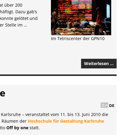
at über 200
äftigt. Dazu gab’s
konnte gelötet und
r Stelle im …
Im Tetriscenter der GPN10
Weiterlesen …
ne
DE
arlsruhe – veranstaltet vom 11. bis 13. Juni 2010 die
n Räumen der
Hochschule für Gestaltung Karlsruhe
otto
Off by one
statt.