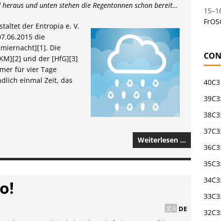
 heraus und unten stehen die Regentonnen schon bereit…
15
–
1
FrOS
altet der Entropia e. V.
7.06.2015 die
ier­nacht][1]. Die
CON
M][2] und der [HfG][3]
mmer für vier Tage
dlich einmal Zeit, das
40C3
39C3:
38C3:
37C3:
Weiterlesen …
36C3
35C3
34C3:
o!
33C3
DE
32C3