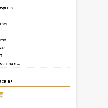
nspuren
C
erhegg
over
CDs
NT
even more …
SCRIBE