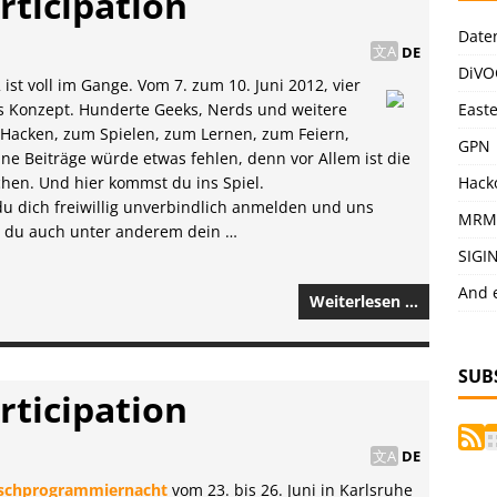
rticipation
Date
DE
DiVO
 ist voll im Gange. Vom 7. zum 10. Juni 2012, vier
East
s Konzept. Hunderte Geeks, Nerds und weitere
m Hacken, zum Spielen, zum Lernen, zum Feiern,
GPN
e Beiträge würde etwas fehlen, denn vor Allem ist die
Hack
en. Und hier kommst du ins Spiel.
u dich freiwillig unverbindlich anmelden und uns
MRM
st du auch unter anderem dein …
SIGI
And 
Weiterlesen …
SUB
rticipation
DE
aschprogrammiernacht
vom 23. bis 26. Juni in Karlsruhe