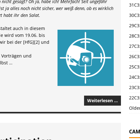
 nicht gesagt? Oh ja, habe ich! Mehrfach! Seit ungefähr
31C3
ist ja alles noch nicht sicher, wer weiß denn, ob es wirklich
30C3
t habt ihr den Salat.
29C3
staltet auch in diesem
e wird vom 19.06. bis
28C3
wir bei der [HfG][2] und
27C3
n Vorträgen und
26C3
lbst …
25C3:
24C3:
23C3:
22C3:
Weiterlesen …
Olde
CAM