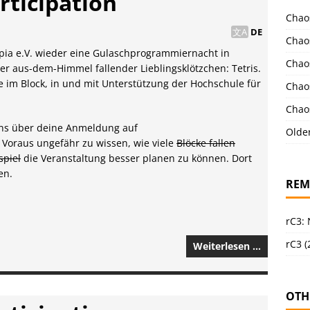
rticipation
Chao
DE
Chao
opia e.V. wieder eine Gulaschprogrammiernacht in
Chao
er aus-dem-Himmel fallender Lieblingsklötzchen: Tetris.
e im Block, in und mit Unterstützung der Hochschule für
Chao
Chao
ns über deine Anmeldung auf
Olde
Voraus ungefähr zu wissen, wie viele
Blöcke fallen
spiel
die Veranstaltung besser planen zu können. Dort
en.
REM
rC3:
rC3 (
Weiterlesen …
OTH