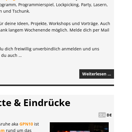
gramm, Programmier­spiel, Lock­picking, Party, Lasern,
en und Tschunk.
für deine Ideen, Projekte, Workshops und Vorträge. Auch
 dank langem Wochenende möglich. Melde dich per Mail
u dich freiwillig unverbindlich anmelden und uns
t du auch …
Weiterlesen …
tte & Eindrücke
DE
lsruhe aka
GPN10
ist
mm
rund um das