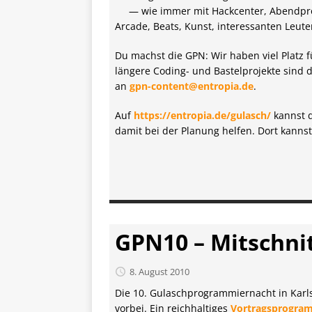
— wie immer mit Hack­center, Abend­pro
Arcade, Beats, Kunst, interessanten Leut
Du machst die GPN: Wir haben viel Platz 
längere Coding- und Bastelprojekte sind
an
gpn-content@entropia.de
.
Auf
https://entropia.de/gulasch/
kannst d
damit bei der Planung helfen. Dort kanns
GPN10 – Mitschni
8. August 2010
Die 10. Gulaschprogrammiernacht in Kar
vorbei. Ein reichhaltiges
Vortragsprogra