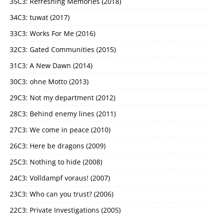
35C3: Refreshing Memories (2018)
34C3: tuwat (2017)
33C3: Works For Me (2016)
32C3: Gated Communities (2015)
31C3: A New Dawn (2014)
30C3: ohne Motto (2013)
29C3: Not my department (2012)
28C3: Behind enemy lines (2011)
27C3: We come in peace (2010)
26C3: Here be dragons (2009)
25C3: Nothing to hide (2008)
24C3: Volldampf voraus! (2007)
23C3: Who can you trust? (2006)
22C3: Private Investigations (2005)