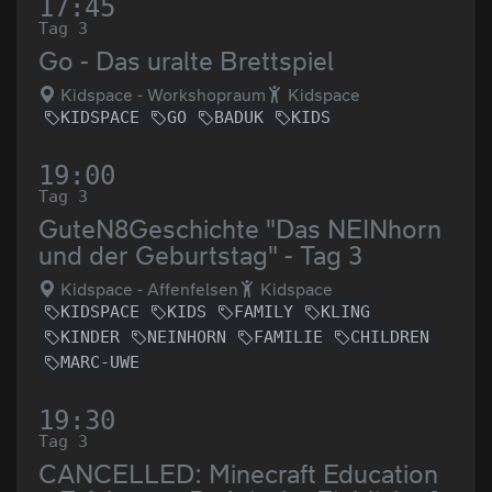
17:45
Tag 3
Go - Das uralte Brettspiel
Kidspace - Workshopraum
Kidspace
KIDSPACE
GO
BADUK
KIDS
19:00
Tag 3
GuteN8Geschichte "Das NEINhorn
und der Geburtstag" - Tag 3
Kidspace - Affenfelsen
Kidspace
KIDSPACE
KIDS
FAMILY
KLING
KINDER
NEINHORN
FAMILIE
CHILDREN
MARC-UWE
19:30
Tag 3
CANCELLED: Minecraft Education