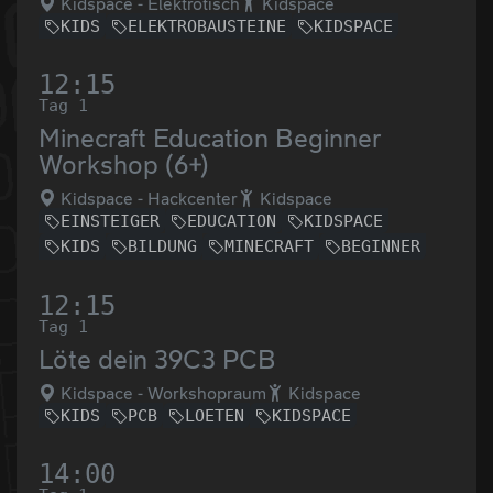
Kidspace - Elektrotisch
Kidspace
KIDS
ELEKTROBAUSTEINE
KIDSPACE
12:15
Tag 1
Minecraft Education Beginner
Workshop (6+)
Kidspace - Hackcenter
Kidspace
EINSTEIGER
EDUCATION
KIDSPACE
KIDS
BILDUNG
MINECRAFT
BEGINNER
12:15
Tag 1
Löte dein 39C3 PCB
Kidspace - Workshopraum
Kidspace
KIDS
PCB
LOETEN
KIDSPACE
14:00