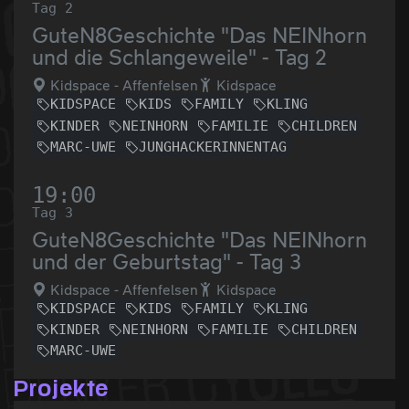
Tag 2
GuteN8Geschichte "Das NEINhorn
und die Schlangeweile" - Tag 2
Kidspace - Affenfelsen
Kidspace
KIDSPACE
KIDS
FAMILY
KLING
KINDER
NEINHORN
FAMILIE
CHILDREN
MARC-UWE
JUNGHACKERINNENTAG
19:00
Tag 3
GuteN8Geschichte "Das NEINhorn
und der Geburtstag" - Tag 3
Kidspace - Affenfelsen
Kidspace
KIDSPACE
KIDS
FAMILY
KLING
KINDER
NEINHORN
FAMILIE
CHILDREN
MARC-UWE
Projekte