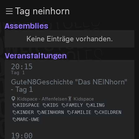
Zur Navigation
Tag neinhorn
Zum Inhalt
Zum Footer
Assemblies
Keine Einträge vorhanden.
Veranstaltungen
20:15
Tag 1
GuteN8Geschichte "Das NEINhorn"
- Tag 1
Kidspace - Affenfelsen
Kidspace
KIDSPACE
KIDS
FAMILY
KLING
KINDER
NEINHORN
FAMILIE
CHILDREN
MARC-UWE
19:00