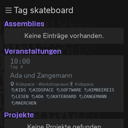
Zur Navigation
Tag skateboard
Zum Inhalt
Zum Footer
Assemblies
Keine Einträge vorhanden.
Veranstaltungen
10:00
Tag 4
Ada und Zangemann
Kidspace - Workshopraum
Kidspace
KIDS
KIDSPACE
SOFTWARE
HIMBEEREIS
LESEN
ADA
SKATEBOARD
ZANGEMANN
MAERCHEN
Projekte
Keine Projekte gefunden