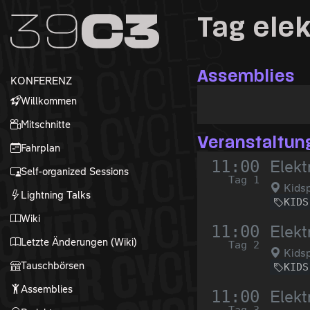
Zur Navigation
Tag ele
Zum Inhalt
Zum Footer
Assemblies
KONFERENZ
Willkommen
Mitschnitte
Veranstaltun
Fahrplan
11:00
Elekt
Self-organized Sessions
Tag 1
Kidsp
Lightning Talks
KIDS
Wiki
11:00
Elekt
Letzte Änderungen (Wiki)
Tag 2
Kidsp
Tauschbörsen
KIDS
Assemblies
11:00
Elekt