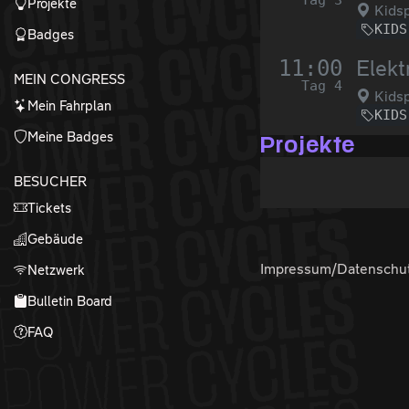
Tag 3
Projekte
Kidsp
KIDS
Badges
11:00
Elekt
MEIN CONGRESS
Tag 4
Kidsp
Mein Fahrplan
KIDS
Meine Badges
Projekte
BESUCHER
Tickets
Gebäude
Impressum/Datenschu
Netzwerk
Bulletin Board
FAQ