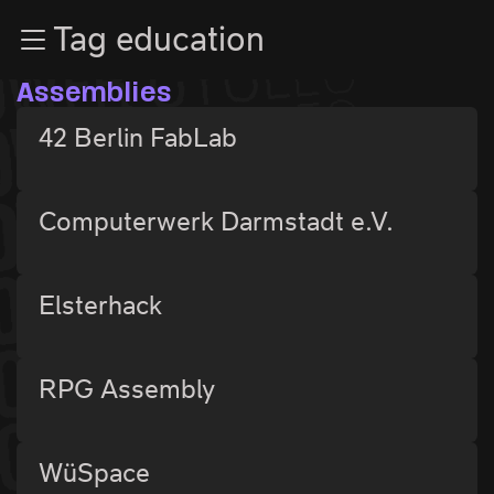
Zur Navigation
Tag education
Zum Inhalt
Zum Footer
Assemblies
42 Berlin FabLab
Computerwerk Darmstadt e.V.
Elsterhack
RPG Assembly
WüSpace