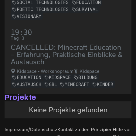
SOCIAL_TECHNOLOGIES
EDUCATION
POETIC_TECHNOLOGIES
SURVIVAL
VISIONARY
19:30
Tag 3
CANCELLED: Minecraft Education
– Erfahrung, Praktische Einblicke &
Austausch
Kidspace - Workshopraum
Kidspace
EDUCATION
KIDSPACE
BILDUNG
AUSTAUSCH
GBL
MINECRAFT
KINDER
Projekte
Keine Projekte gefunden
Impressum/Datenschutz
Kontakt zu den
Prinzipien
Hilfe vor