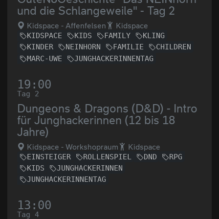
und die Schlangeweile" - Tag 2
Kidspace - Affenfelsen
Kidspace
KIDSPACE
KIDS
FAMILY
KLING
KINDER
NEINHORN
FAMILIE
CHILDREN
MARC-UWE
JUNGHACKERINNENTAG
19:00
Tag 2
Dungeons & Dragons (D&D) - Intro
für Junghackerinnen (12 bis 18
Jahre)
Kidspace - Workshopraum
Kidspace
EINSTEIGER
ROLLENSPIEL
DND
RPG
KIDS
JUNGHACKERINNEN
JUNGHACKERINNENTAG
13:00
Tag 4