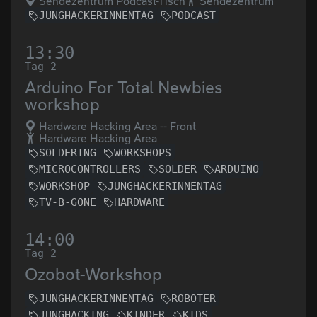
Sendezentrum Podcast-Tisch
Sendezentrum
JUNGHACKERINNENTAG
PODCAST
13:30
Tag 2
Arduino For Total Newbies
workshop
Hardware Hacking Area -- Front
Hardware Hacking Area
SOLDERING
WORKSHOPS
MICROCONTROLLERS
SOLDER
ARDUINO
WORKSHOP
JUNGHACKERINNENTAG
TV-B-GONE
HARDWARE
14:00
Tag 2
Ozobot-Workshop
JUNGHACKERINNENTAG
ROBOTER
JUNGHACKING
KINDER
KIDS