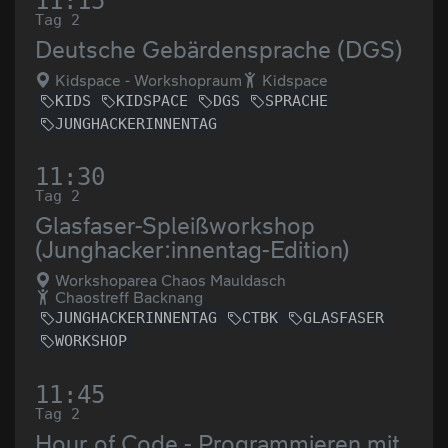
11:15
Tag 2
Deutsche Gebärdensprache (DGS)
Kidspace - Workshopraum
Kidspace
KIDS
KIDSPACE
DGS
SPRACHE
JUNGHACKERINNENTAG
11:30
Tag 2
Glasfaser-Spleißworkshop
(Junghacker:innentag-Edition)
Workshoparea Chaos Mauldasch
Chaostreff Backnang
JUNGHACKERINNENTAG
CTBK
GLASFASER
WORKSHOP
11:45
Tag 2
Hour of Code - Programmieren mit