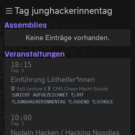
Zur Navigation
Tag junghackerinnentag
Zum Inhalt
Zum Footer
Assemblies
Keine Einträge vorhanden.
Veranstaltungen
18:15
Tag 1
Einführung Löthelfer*innen
SoS Lecture E
CMS Chaos Macht Schule
NICHT AUFGEZEICHNET
JHT
JUNGHACKERINNENTAG
JUGEND
SCHULE
10:00
Tag 2
Nudeln Hacken / Hacking Noodles