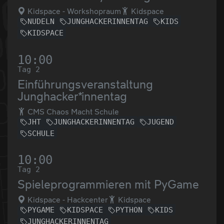
Kidspace - Workshopraum
Kidspace
NUDELN
JUNGHACKERINNENTAG
KIDS
KIDSPACE
10:00
Tag 2
Einführungsveranstaltung
Junghacker*innentag
CMS Chaos Macht Schule
JHT
JUNGHACKERINNENTAG
JUGEND
SCHULE
10:00
Tag 2
Spieleprogrammieren mit PyGame
Kidspace - Hackcenter
Kidspace
PYGAME
KIDSPACE
PYTHON
KIDS
JUNGHACKERINNENTAG