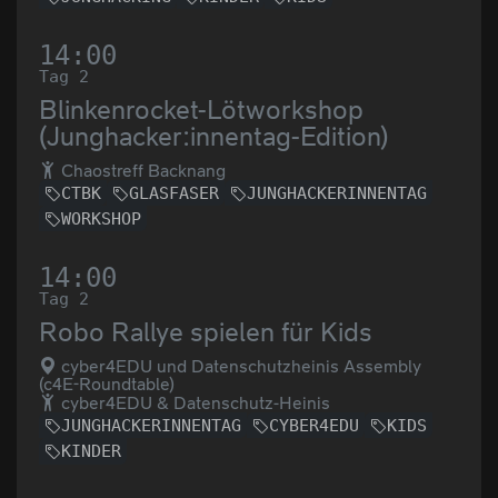
14:00
Tag 2
Blinkenrocket-Lötworkshop
(Junghacker:innentag-Edition)
Chaostreff Backnang
CTBK
GLASFASER
JUNGHACKERINNENTAG
WORKSHOP
14:00
Tag 2
Robo Rallye spielen für Kids
cyber4EDU und Datenschutzheinis Assembly
(c4E-Roundtable)
cyber4EDU & Datenschutz-Heinis
JUNGHACKERINNENTAG
CYBER4EDU
KIDS
KINDER