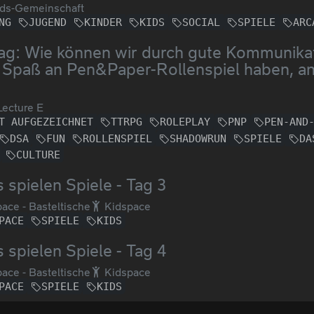
ds-Gemeinschaft
NG
JUGEND
KINDER
KIDS
SOCIAL
SPIELE
ARC
ag: Wie können wir durch gute Kommunikat
 Spaß an Pen&Paper-Rollenspiel haben, a
ecture E
T AUFGEZEICHNET
TTRPG
ROLEPLAY
PNP
PEN-AND
DSA
FUN
ROLLENSPIEL
SHADOWRUN
SPIELE
DA
CULTURE
 spielen Spiele - Tag 3
ace - Basteltische
Kidspace
PACE
SPIELE
KIDS
 spielen Spiele - Tag 4
ace - Basteltische
Kidspace
PACE
SPIELE
KIDS