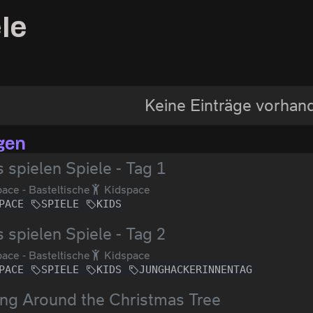
le
Keine Einträge vorhan
gen
 spielen Spiele - Tag 1
ace - Basteltische
Kidspace
PACE
SPIELE
KIDS
 spielen Spiele - Tag 2
ace - Basteltische
Kidspace
PACE
SPIELE
KIDS
JUNGHACKERINNENTAG
ng Around the Christmas Tree