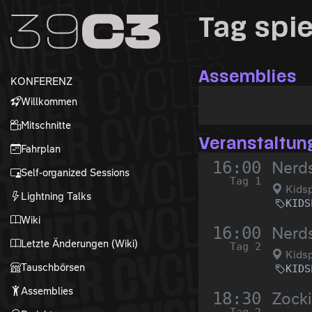
Zur Navigation
Tag spie
Zum Inhalt
Zum Footer
Assemblies
KONFERENZ
Willkommen
Mitschnitte
Veranstaltun
Fahrplan
16:00
Nerds
Self-organized Sessions
Tag 1
Kidsp
Lightning Talks
KIDS
Wiki
16:00
Nerds
Letzte Änderungen (Wiki)
Tag 2
Kidsp
Tauschbörsen
KIDS
Assemblies
18:30
Zocki