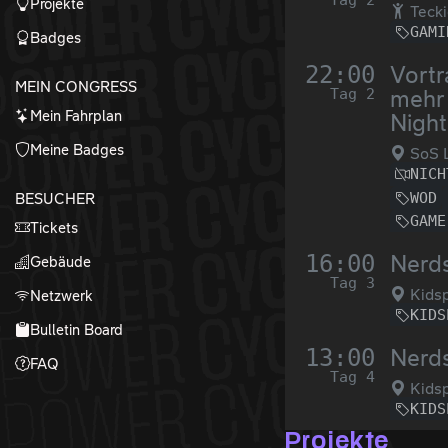
Tag 2
Projekte
Tecki
GAMI
Badges
22:00
Vortr
MEIN CONGRESS
Tag 2
mehr
Mein Fahrplan
Night
Meine Badges
SoS L
NICH
WOD
BESUCHER
GAME
Tickets
16:00
Nerds
Gebäude
Tag 3
Kidsp
Netzwerk
KIDS
Bulletin Board
13:00
Nerds
FAQ
Tag 4
Kidsp
KIDS
Projekte