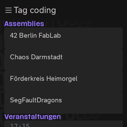
Zur Navigation
Tag coding
Zum Inhalt
Zum Footer
Assemblies
42 Berlin FabLab
Chaos Darmstadt
Förderkreis Heimorgel
SegFaultDragons
Veranstaltungen
17:15