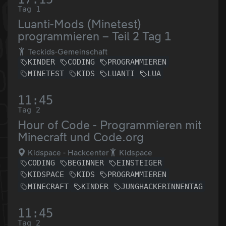
Tag 1
Luanti-Mods (Minetest)
programmieren – Teil 2 Tag 1
Teckids-Gemeinschaft
KINDER
CODING
PROGRAMMIEREN
MINETEST
KIDS
LUANTI
LUA
11:45
Tag 2
Hour of Code - Programmieren mit
Minecraft und Code.org
Kidspace - Hackcenter
Kidspace
CODING
BEGINNER
EINSTEIGER
KIDSPACE
KIDS
PROGRAMMIEREN
MINECRAFT
KINDER
JUNGHACKERINNENTAG
11:45
Tag 2