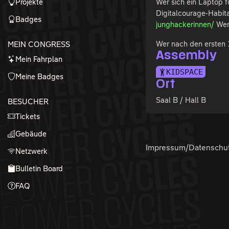
Projekte
Wer sich ein Laptop 
Digitalcourage-Habit
Badges
junghackerinnen/
Wer 
Wer nach den ersten
MEIN CONGRESS
Assembly
Mein Fahrplan
KIDSPACE
Meine Badges
Ort
Saal B / Hall B
BESUCHER
Tickets
Gebäude
Impressum/Datenschu
Netzwerk
Bulletin Board
FAQ