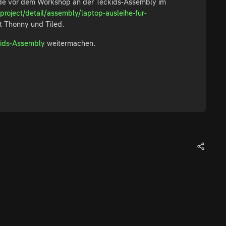
unde vor dem Workshop an der Teckids-Assembly im
roject/detail/assembly/laptop-ausleihe-fur-
t Thonny und Tiled.
ckids-Assembly
weitermachen.