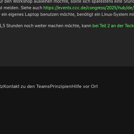
für den Workshop ausleihen möchte, sollte sich spätestens eine St
at melden. Siehe auch
https://events.ccc.de/congress/2025/hub/de/p
ein eigenes Laptop benutzen möchte, benötigt ein Linux-System mi
 1,5 Stunden noch weiter machen möchte, kann
bei Teil 2 an der Te
tz
Kontakt zu den Teams
Prinzipien
Hilfe vor Ort