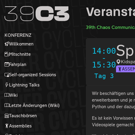
Zur Navigation
Veranst
Zum Inhalt
Zum Footer
39th Chaos Communica
KONFERENZ
Willkommen
Sp
14:00
Mitschnitte
-
Kidspa
15:30
Fahrplan
ASSE
Self-organized Sessions
Tag 3
Lightning Talks
Wir beschäftigen uns
Wiki
erweiterbaren und je
Letzte Änderungen (Wiki)
Python und der dazu
Tauschbörsen
Es ist kein Vorwissen
Videospiele gemacht 
Assemblies