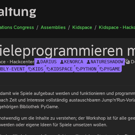
altung
tions Congress
Assemblies
Kidspace
Kidspace - Hack
ieleprogrammieren 
ce - Hackcenter
D
DARIUS
KENORCA
NATURESHADOW
MBLY-EVENT
KIDS
KIDSPACE
PYTHON
PYGAME
 damit wie Spiele aufgebaut werden und funktionieren und programmi
 nach Zeit und Interesse vollständig austauschbaren Jump'n'Run-Vor
gehörigen Bibliothek PyGame.
 notwendig um die Inhalte zu verstehen; der Workshop ist für alle ge
werden oder eigene Ideen für Spiele umsetzen wollen.