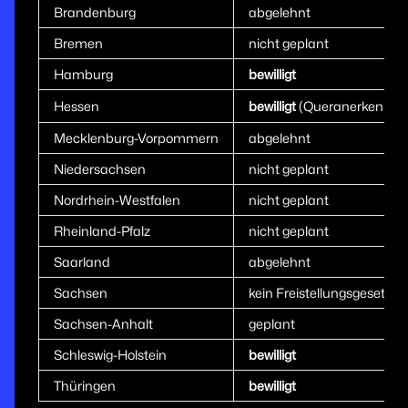
Brandenburg
abgelehnt
Bremen
nicht geplant
Hamburg
bewilligt
Hessen
bewilligt
(Queranerkennung
Mecklenburg-Vorpommern
abgelehnt
Niedersachsen
nicht geplant
Nordrhein-Westfalen
nicht geplant
Rheinland-Pfalz
nicht geplant
Saarland
abgelehnt
Sachsen
kein Freistellungsgesetz
Sachsen-Anhalt
geplant
Schleswig-Holstein
bewilligt
Thüringen
bewilligt