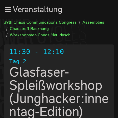
Zur Navigation
Veranstaltung
Zum Inhalt
Zum Footer
39th Chaos Communications Congress
Assemblies
Chaostreff Backnang
Workshoparea Chaos Mauldasch
11:30
-
12:10
Tag 2
Glasfaser-
Spleißworkshop
(Junghacker:inne
ntag-Edition)