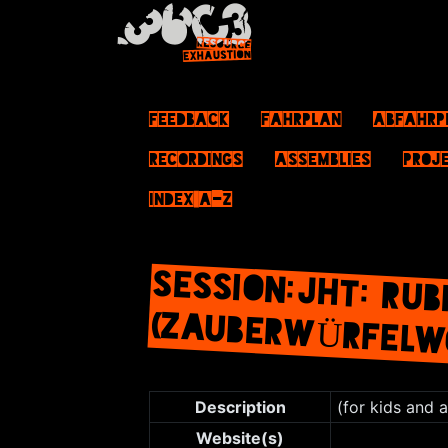
Feedback
Fahrplan
ABFahrp
Recordings
Assemblies
Proj
Index A–Z
SESSION:JHT: RU
(ZAUBERWÜRFELW
Jump to:
navigation
,
search
Description
(for kids and 
Website(s)