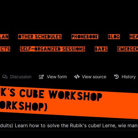
lan
Other schedules
Phonebook
Blog
He
ects
Self-Organized Sessions
Bars
Emerge
Discussion
View form
View source
History
BIK'S CUBE WORKSHOP
ORKSHOP)
adults) Learn how to solve the Rubik's cube! Lerne, wie man