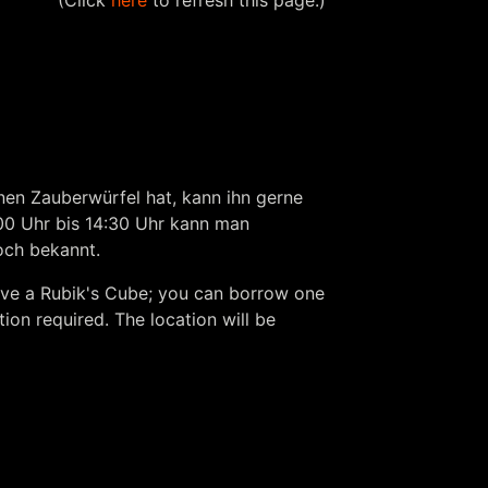
(Click
here
to refresh this page.)
en Zauberwürfel hat, kann ihn gerne
1:00 Uhr bis 14:30 Uhr kann man
och bekannt.
have a Rubik's Cube; you can borrow one
ion required. The location will be