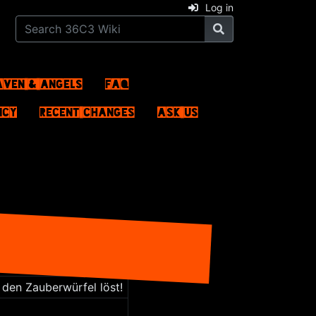
Log in
aven & Angels
FAQ
ncy
Recent changes
Ask us
 den Zauberwürfel löst!