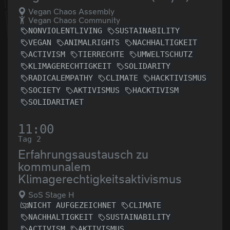
Vegan Chaos Assembly
Vegan Chaos Community
NONVIOLENTLIVING
SUSTAINABILITY
VEGAN
ANIMALRIGHTS
NACHHALTIGKEIT
ACTIVISM
TIERRECHTE
UMWELTSCHUTZ
KLIMAGERECHTIGKEIT
SOLIDARITY
RADICALEMPATHY
CLIMATE
HACKTIVISMUS
SOCIETY
AKTIVISMUS
HACKTIVISM
SOLIDARITAET
11:00
Tag 2
Erfahrungsaustausch zu
kommunalem
Klimagerechtigkeitsaktivismus
SoS Stage H
NICHT AUFGEZEICHNET
CLIMATE
NACHHALTIGKEIT
SUSTAINABILITY
ACTIVISM
AKTIVISMUS