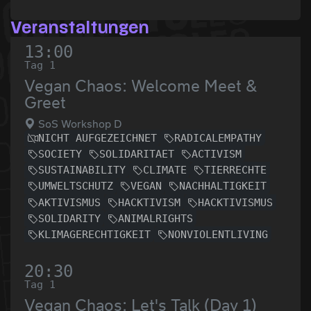
Veranstaltungen
13:00
Tag 1
Vegan Chaos: Welcome Meet &
Greet
SoS Workshop D
NICHT AUFGEZEICHNET
RADICALEMPATHY
SOCIETY
SOLIDARITAET
ACTIVISM
SUSTAINABILITY
CLIMATE
TIERRECHTE
UMWELTSCHUTZ
VEGAN
NACHHALTIGKEIT
AKTIVISMUS
HACKTIVISM
HACKTIVISMUS
SOLIDARITY
ANIMALRIGHTS
KLIMAGERECHTIGKEIT
NONVIOLENTLIVING
20:30
Tag 1
Vegan Chaos: Let's Talk (Day 1)