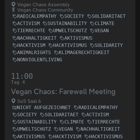
Vegan Chaos Assembly
Vegan Chaos Community
RADICALEMPATHY
SOCIETY
SOLIDARITAET
ACTIVISM
SUSTAINABILITY
CLIMATE
TIERRECHTE
UMWELTSCHUTZ
VEGAN
NACHHALTIGKEIT
AKTIVISMUS
HACKTIVISM
HACKTIVISMUS
SOLIDARITY
ANIMALRIGHTS
KLIMAGERECHTIGKEIT
NONVIOLENTLIVING
11:00
Tag 4
Vegan Chaos: Farewell Meeting
SoS Saal 6
NICHT AUFGEZEICHNET
RADICALEMPATHY
SOCIETY
SOLIDARITAET
ACTIVISM
SUSTAINABILITY
CLIMATE
TIERRECHTE
UMWELTSCHUTZ
VEGAN
NACHHALTIGKEIT
AKTIVISMUS
HACKTIVISM
HACKTIVISMUS