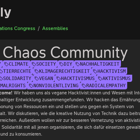
ly
tions Congress
Assemblies
 Chaos Community
Y
CLIMATE
SOCIETY
DIY
NACHHALTIGKEIT
TIERRECHTE
KLIMAGERECHTIGKEIT
HACKTIVISM
SOLIDARITY
VEGAN
HACKTIVISMUS
AKTIVISMUS
IMALRIGHTS
NONVIOLENTLIVING
RADICALEMPATHY
lcome!
Wir haben uns als vegane Hacktivist:innen und Wesen mit Int
hhaltiger Entwicklung zusammengefunden. Wir hacken das Ernährun
chonung von Ressourcen ein und stellen uns gegen ein System von
t. Wir diskutieren, wie die kreative Nutzung von Technik dazu beit
erreichen. Außerdem wollen wir zur besseren Vernetzung von aktivist
olidarität mit all jenen organisieren, die sich dafür einsetzen gewalt
 und zu konsumieren.