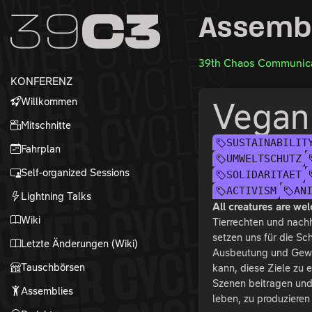
Zur Navigation
Assemb
Zum Inhalt
Zum Footer
39th Chaos Communica
KONFERENZ
Willkommen
Vegan
Mitschnitte
SUSTAINABILIT
Fahrplan
UMWELTSCHUTZ
Self-organized Sessions
SOLIDARITAET
ACTIVISM
AN
Lightning Talks
All creatures are we
Wiki
Tierrechten und nac
setzen uns für die S
Letzte Änderungen (Wiki)
Ausbeutung und Gewal
Tauschbörsen
kann, diese Ziele zu 
Szenen beitragen und S
Assemblies
leben, zu produzieren