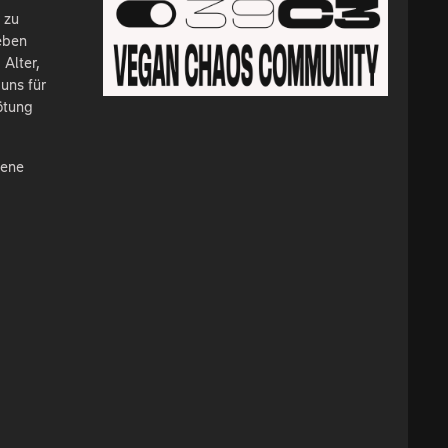
 zu
Leben
 Alter,
uns für
ötung
nene