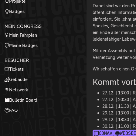
Projekte
Dabei sind wir den Pr
Badges
öffentlichen Informat
einfordert. Sie lehnt
Spezies, Geschlecht o
MEIN CONGRESS
ein Ende aller mensch
Mein Fahrplan
leidensfähiger Lebew
Meine Badges
Mit der Assembly auf
Vernetzung weiter vor
BESUCHER
Wir schaffen einen O
Tickets
Gebäude
Kommt vorb
Netzwerk
27.12. | 13:00 |
27.12. | 20:30 |
Bulletin Board
28.12. | 11:30 |
FAQ
29.12. | 13:00 |
29.12. | 18:30 |
30.12. | 11:00 | 
C3NAV
WEBSE