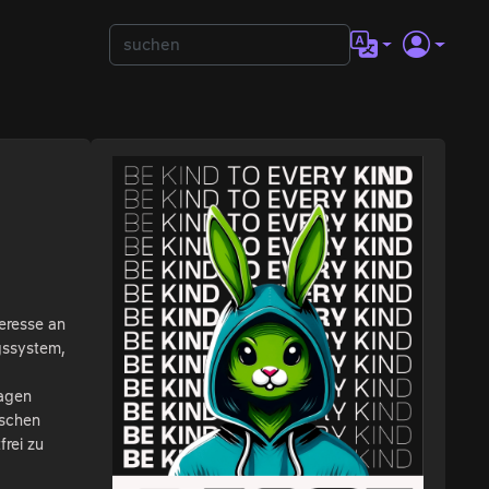
eresse an
gssystem,
ragen
ischen
frei zu