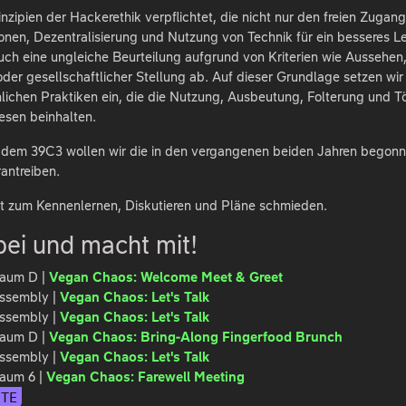
inzipien der Hackerethik verpflichtet, die nicht nur den freien Zugang
ionen, Dezentralisierung und Nutzung von Technik für ein besseres 
 auch eine ungleiche Beurteilung aufgrund von Kriterien wie Aussehen,
der gesellschaftlicher Stellung ab. Auf dieser Grundlage setzen wir 
lichen Praktiken ein, die die Nutzung, Ausbeutung, Folterung und T
esen beinhalten.
 dem 39C3 wollen wir die in den vergangenen beiden Jahren begon
antreiben.
rt zum Kennenlernen, Diskutieren und Pläne schmieden.
ei und macht mit!
 Raum D |
Vegan Chaos: Welcome Meet & Greet
 Assembly |
Vegan Chaos: Let's Talk
 Assembly |
Vegan Chaos: Let's Talk
 Raum D |
Vegan Chaos: Bring-Along Fingerfood Brunch
 Assembly |
Vegan Chaos: Let's Talk
Raum 6 |
Vegan Chaos: Farewell Meeting
ITE