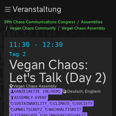
Zur Navigation
Veranstaltung
Zum Inhalt
Zum Footer
39th Chaos Communications Congress
Assemblies
Vegan Chaos Community
Vegan Chaos Assembly
11:30
-
12:30
Tag 2
Vegan Chaos:
Let's Talk (Day 2)
Vegan Chaos Assembly
Deutsch, Englisch
GANZESAETZE (HE/HIM)
ASSEMBLY-EVENT
SUSTAINABILITY
CLIMATE
SOCIETY
UMWELTSCHUTZ
NACHHALTIGKEIT
TIERRECHTE
KLIMAGERECHTIGKEIT