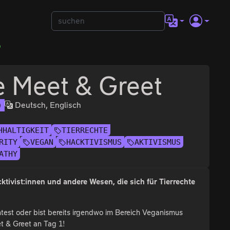
D
 Meet & Greet
Deutsch, Englisch
)
HHALTIGKEIT
TIERRECHTE
RITY
VEGAN
HACKTIVISMUS
AKTIVISMUS
ATHY
ivist:innen und andere Wesen, die sich für Tierrechte
htest oder bist bereits irgendwo im Bereich Veganismus
t & Greet an Tag 1!