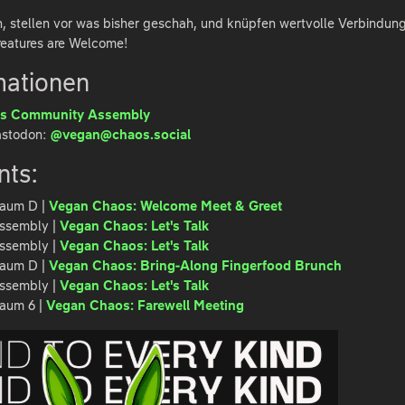
n, stellen vor was bisher geschah, und knüpfen wertvolle Verbindun
reatures are Welcome!
mationen
s Community Assembly
astodon:
@vegan@chaos.social
nts:
 Raum D |
Vegan Chaos: Welcome Meet & Greet
 Assembly |
Vegan Chaos: Let's Talk
 Assembly |
Vegan Chaos: Let's Talk
 Raum D |
Vegan Chaos: Bring-Along Fingerfood Brunch
 Assembly |
Vegan Chaos: Let's Talk
Raum 6 |
Vegan Chaos: Farewell Meeting