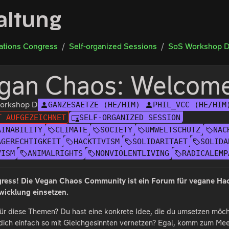
altung
tions Congress
Self-organized Sessions
SoS Workshop 
gan Chaos: Welcome
orkshop D
GANZESAETZE (HE/HIM)
PHIL_VCC (HE/HIM
T AUFGEZEICHNET
SELF-ORGANIZED SESSION
AINABILITY
CLIMATE
SOCIETY
UMWELTSCHUTZ
NAC
AGERECHTIGKEIT
HACKTIVISM
SOLIDARITAET
SOLIDA
VISM
ANIMALRIGHTS
NONVIOLENTLIVING
RADICALEMP
ress! Die Vegan Chaos Community ist ein Forum für vegane Hackt
wicklung einsetzen.
 für diese Themen? Du hast eine konkrete Idee, die du umsetzen möc
 dich einfach so mit Gleichgesinnten vernetzen? Egal, komm zum Mee