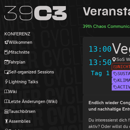
Zur Navigation
Veranst
Zum Inhalt
Zum Footer
39th Chaos Communica
KONFERENZ
Willkommen
Ve
13:00
Mitschnitte
-
SoS W
13:50
Fahrplan
NICH
Self-organized Sessions
Tag 1
SUST
KLIM
Lightning Talks
ACTI
Wiki
Letzte Änderungen (Wiki)
Endlich wieder Cong
und nachhaltige Ent
Tauschbörsen
Du interessierst dich
Assemblies
aktiv? Oder willst du