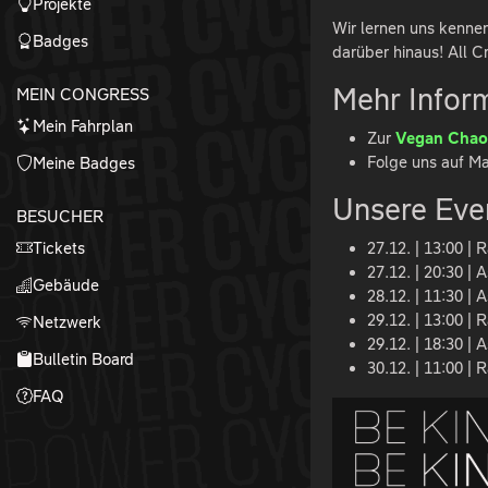
Projekte
Wir lernen uns kenne
Badges
darüber hinaus! All C
Mehr Infor
MEIN CONGRESS
Mein Fahrplan
Zur
Vegan Chao
Folge uns auf M
Meine Badges
Unsere Eve
BESUCHER
27.12. | 13:00 |
Tickets
27.12. | 20:30 |
Gebäude
28.12. | 11:30 |
29.12. | 13:00 |
Netzwerk
29.12. | 18:30 |
Bulletin Board
30.12. | 11:00 | 
FAQ