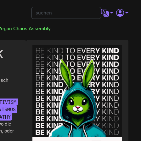
Vegan Chaos Assembly
k
isch
TIVISM
VISMUS
ATHY
wo die
n, oder