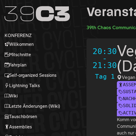
Zur Navigation
Veranst
Zum Inhalt
Zum Footer
39th Chaos Communica
KONFERENZ
Willkommen
Ve
20:30
Mitschnitte
-
(D
21:30
Fahrplan
Self-organized Sessions
Tag 1
Vegan
ASSE
Lightning Talks
SUST
Wiki
NACH
SOLI
Letzte Änderungen (Wiki)
ACTI
Tauschbörsen
Komm vorb
Community
Assemblies
auch nur 