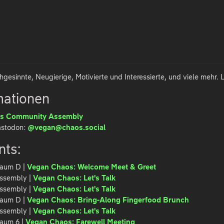
chgesinnte, Neugierige, Motivierte und Interessierte, und viele mehr. 
mationen
s Community Assembly
astodon:
@vegan@chaos.social
nts:
 Raum D |
Vegan Chaos: Welcome Meet & Greet
 Assembly |
Vegan Chaos: Let's Talk
 Assembly |
Vegan Chaos: Let's Talk
 Raum D |
Vegan Chaos: Bring-Along Fingerfood Brunch
 Assembly |
Vegan Chaos: Let's Talk
Raum 6 |
Vegan Chaos: Farewell Meeting