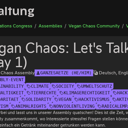
altung
tions Congress
Assemblies
Vegan Chaos Community
gan Chaos: Let's Tal
ay 1)
 Chaos Assembly
Deutsch, Engl
GANZESAETZE (HE/HIM)
MBLY-EVENT
AINABILITY
CLIMATE
SOCIETY
UMWELTSCHUTZ
HALTIGKEIT
TIERRECHTE
KLIMAGERECHTIGKEIT
HACK
DARITAET
SOLIDARITY
VEGAN
HACKTIVISMUS
AKTI
VISM
ANIMALRIGHTS
NONVIOLENTLIVING
RADICALEMP
ei und lasst uns in unserer Assembly quatschen! Dies ist die Zeit, 
 zusammenkommt, wo Interessierte stressfrei Fragen stellen könne
einfach ein Getränk miteinander getrunken werden kann.